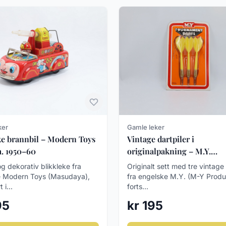
ker
Gamle leker
ke brannbil – Modern Toys
Vintage dartpiler i
a. 1950–60
originalpakning – M.Y.
Tournament Darts ca. 197
g dekorativ blikkleke fra
Originalt sett med tre vintage 
e Modern Toys (Masudaya),
fra engelske M.Y. (M-Y Produ
 i...
forts...
95
kr 195