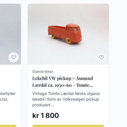
Gamle leker
Lekebil VW pickup – Åsmund
Lærdal ca. 1950–60 - Tomte
0–80
Lærdal
dartpiler
Vintage Tomte Lærdal første utgave
cts),
lekebil i form av Volkswagen pickup
produsert...
kr 1 800