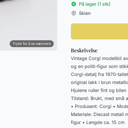
På lager (1 stk)
Skien
Trykk for å se nærmere
Beskrivelse
Vintage Corgi modellbil av 
og en politi-figur som sti
Corgi-detalj fra 1970-talle
original lakk i brun metall
Hjulene ruller fint og bile
Tilstand: Brukt, med små a
• Produsent: Corgi • Modell
Materiale: Diecast metall m
figur • Lengde ca. 15 cm