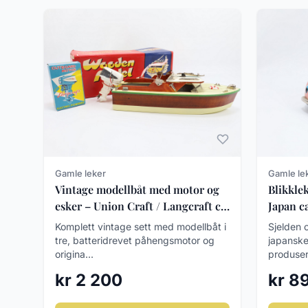
Gamle leker
Gamle le
Vintage modellbåt med motor og
Blikkle
esker – Union Craft / Langcraft ca.
Japan c
1950–60
Komplett vintage sett med modellbåt i
Sjelden o
tre, batteridrevet påhengsmotor og
japansk
origina...
produsert
kr 2 200
kr 8