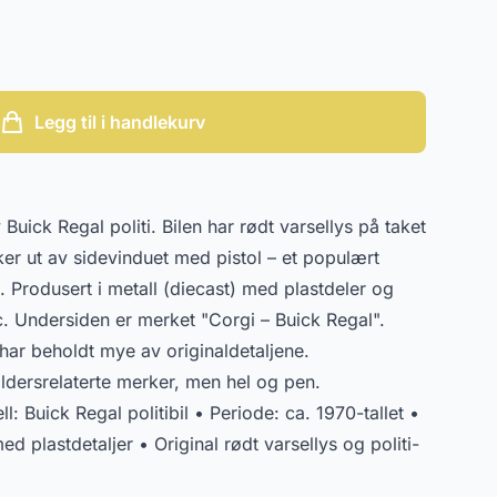
Legg til i handlekurv
Buick Regal politi. Bilen har rødt varsellys på taket
kker ut av sidevinduet med pistol – et populært
t. Produsert i metall (diecast) med plastdeler og
ic. Undersiden er merket "Corgi – Buick Regal".
n har beholdt mye av originaldetaljene.
ldersrelaterte merker, men hel og pen.
: Buick Regal politibil • Periode: ca. 1970-tallet •
ed plastdetaljer • Original rødt varsellys og politi-