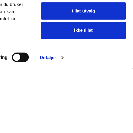
n du bruker
tillat utvalg
som kan
mlet inn
Ikke tillat
Spør Oba
ring
Finn varer · få hjelp
Detaljer