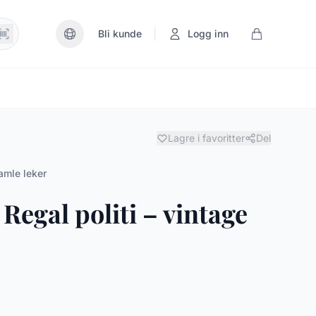
|
Bli kunde
Logg inn
Lagre i favoritter
Del
amle leker
Regal politi – vintage