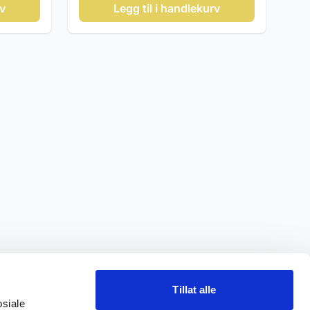
rv
Legg til i handlekurv
Tillat alle
osiale