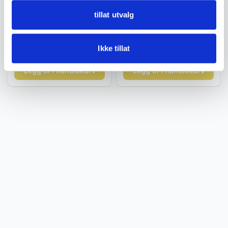
Gull smykker
Armbåndsur
tillat utvalg
Cameanheng i 14 karat gull
Longines Sport Chief –
– klassisk kvinneportrett
Vintage herreklokke (ca.
1960)
kr 4 900
kr 7 999
Ikke tillat
Legg til i handlekurv
Legg til i handlekurv