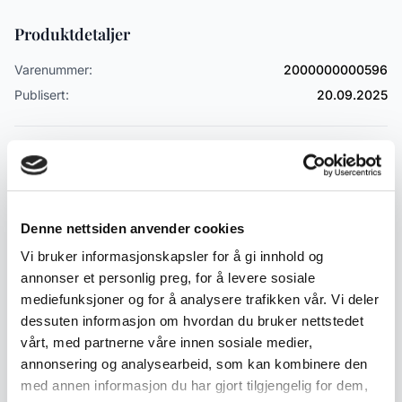
Produktdetaljer
Varenummer:
2000000000596
Publisert:
20.09.2025
Emneord
Armbåndsur / Klokker
Denne nettsiden anvender cookies
Vi bruker informasjonskapsler for å gi innhold og
annonser et personlig preg, for å levere sosiale
Lignende produkter
mediefunksjoner og for å analysere trafikken vår. Vi deler
Andre produkter som kan interessere deg
dessuten informasjon om hvordan du bruker nettstedet
Se alle i Armbåndsur
vårt, med partnerne våre innen sosiale medier,
annonsering og analysearbeid, som kan kombinere den
med annen informasjon du har gjort tilgjengelig for dem,