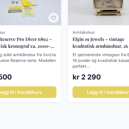
sur
Armbåndsur
 Reserve Pro Diver 6892 –
Elgin 19 Jewels – vintage
isk kronograf ca. 2000-
kvadratisk armbåndsur, 2
og solid armbåndsur fra Invicta
Et sjarmerende vintageur fra 
lusive Reserve-serie. Modellen
19 juveler og kvadratisk kasse
perfekt...
 500
kr 2 290
egg til i handlekurv
Legg til i handleku