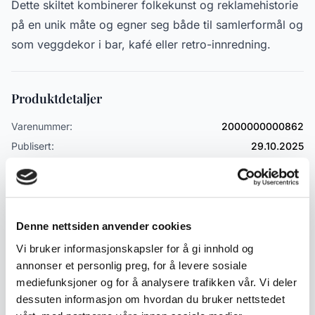
Dette skiltet kombinerer folkekunst og reklamehistorie
på en unik måte og egner seg både til samlerformål og
som veggdekor i bar, kafé eller retro-innredning.
Produktdetaljer
Varenummer:
2000000000862
Publisert:
29.10.2025
Emneord
Denne nettsiden anvender cookies
Nyheter
Reklame og samleobjekter
Samleobjekter
Vi bruker informasjonskapsler for å gi innhold og
Emaljeskilt og Blikkskilt
annonser et personlig preg, for å levere sosiale
mediefunksjoner og for å analysere trafikken vår. Vi deler
dessuten informasjon om hvordan du bruker nettstedet