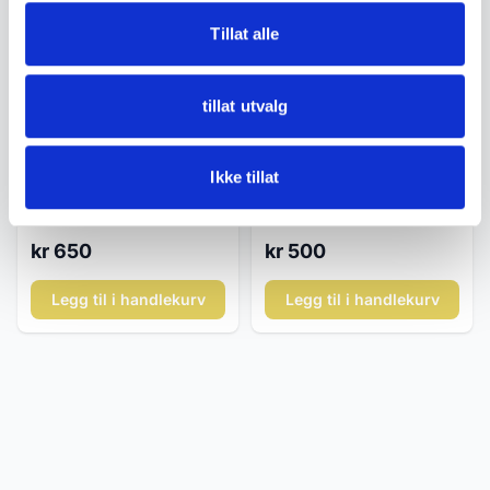
Tillat alle
tillat utvalg
Reklame og samleobjekter
Reklame og samleobjekter
Ikke tillat
Reklameaskebeger –
Tiedemanns Oldermand
Tiedemanns / Porsgrund
tobakkspakke – J.L.
ca. 1930–40
Tiedemanns ca. 1950–70
kr 650
kr 500
Legg til i handlekurv
Legg til i handlekurv