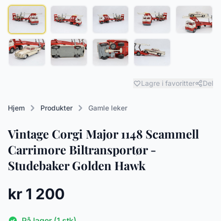
Lagre i favoritter
Del
Hjem
Produkter
Gamle leker
Vintage Corgi Major 1148 Scammell
Carrimore Biltransportør -
Studebaker Golden Hawk
kr 1 200
På lager (1 stk)