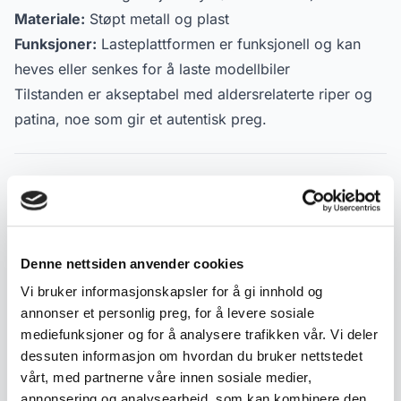
Materiale:
Støpt metall og plast
Funksjoner:
Lasteplattformen er funksjonell og kan
heves eller senkes for å laste modellbiler
Tilstanden er akseptabel med aldersrelaterte riper og
patina, noe som gir et autentisk preg.
Produktdetaljer
Tilstand:
God med bruksspor
Varenummer:
2000000001456
Denne nettsiden anvender cookies
Publisert:
23.03.2026
Vi bruker informasjonskapsler for å gi innhold og
annonser et personlig preg, for å levere sosiale
mediefunksjoner og for å analysere trafikken vår. Vi deler
Lignende produkter
dessuten informasjon om hvordan du bruker nettstedet
vårt, med partnerne våre innen sosiale medier,
Andre produkter som kan interessere deg
annonsering og analysearbeid, som kan kombinere den