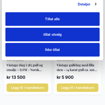
Detaljer
Legg til i handlekurv
Legg til i handlekurv
Tillat alle
tillat utvalg
Ikke tillat
Gull smykker
Gull smykker
Vintage ring i 585 gull og
Vintage gullring med lilla
emalje – LOM - Norsk
sten – 14 karat gull ca. 1960–
riksløve
80
kr 13 500
kr 5 900
Legg til i handlekurv
Legg til i handlekurv