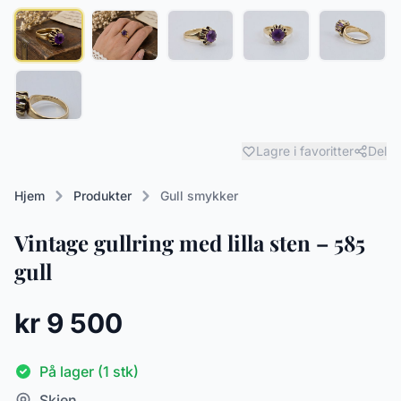
Lagre i favoritter
Del
Hjem
Produkter
Gull smykker
Vintage gullring med lilla sten – 585
gull
kr 9 500
På lager (1 stk)
Skien