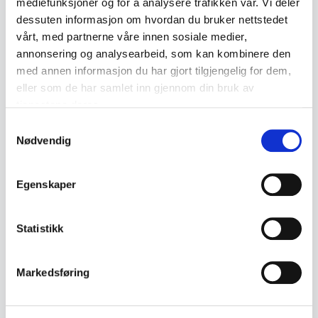
mediefunksjoner og for å analysere trafikken vår. Vi deler
dessuten informasjon om hvordan du bruker nettstedet
vårt, med partnerne våre innen sosiale medier,
annonsering og analysearbeid, som kan kombinere den
Lignende produkter
med annen informasjon du har gjort tilgjengelig for dem,
eller som de har samlet inn gjennom din bruk av
Andre produkter som kan interessere deg
tjenestene deres.
Se alle i Gull smykker
Samtykkevalg
Nødvendig
Egenskaper
Statistikk
Gull smykker
Gull smykker
Vintage Kongelenke
Markedsføring
Vintage knute øredobber
Armlenke i 14K Gull (585) –
med diamant – 14 karat gull
Herre / Dame
kr 8 900
kr 5 950