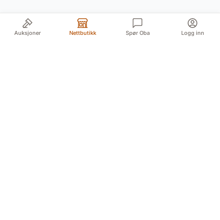
Auksjoner
Nettbutikk
Spør Oba
Logg inn
Din pålitelige kilde for autentiske antikviteter og
kvalitetsbrukte gjenstander. Vi formidler historiens
skatter med lidenskap og ekspertise.
Myren 5A, 3718 Skien (For GPS Myren 12)