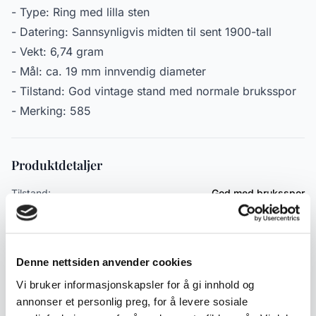
- Type: Ring med lilla sten
- Datering: Sannsynligvis midten til sent 1900-tall
- Vekt: 6,74 gram
- Mål: ca. 19 mm innvendig diameter
- Tilstand: God vintage stand med normale bruksspor
- Merking: 585
Produktdetaljer
Tilstand:
God med bruksspor
Varenummer:
2000000005935
Publisert:
12.05.2026
Denne nettsiden anvender cookies
Emneord
Vi bruker informasjonskapsler for å gi innhold og
annonser et personlig preg, for å levere sosiale
Gull smykker
Gullring
Sten
Lilla
Gull