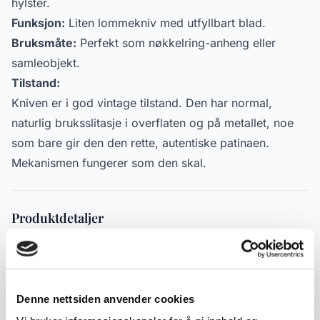
hylster.
Funksjon:
Liten lommekniv med utfyllbart blad.
Bruksmåte:
Perfekt som nøkkelring-anheng eller
samleobjekt.
Tilstand:
Kniven er i god vintage tilstand. Den har normal,
naturlig bruksslitasje i overflaten og på metallet, noe
som bare gir den den rette, autentiske patinaen.
Mekanismen fungerer som den skal.
Produktdetaljer
Tilstand:
God med bruksspor
Varenummer:
2000000006123
Publisert:
20.05.2026
Denne nettsiden anvender cookies