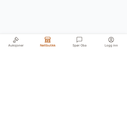
Auksjoner
Nettbutikk
Spør Oba
Logg inn
Din pålitelige kilde for autentiske antikviteter og
kvalitetsbrukte gjenstander. Vi formidler historiens