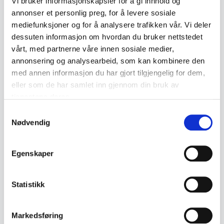
Vi bruker informasjonskapsler for å gi innhold og
Emneord
annonser et personlig preg, for å levere sosiale
mediefunksjoner og for å analysere trafikken vår. Vi deler
Samleobjekter
Miniatyr
Lommekniv
Sheriff
dessuten informasjon om hvordan du bruker nettstedet
vårt, med partnerne våre innen sosiale medier,
Cowboy
annonsering og analysearbeid, som kan kombinere den
med annen informasjon du har gjort tilgjengelig for dem,
eller som de har samlet inn gjennom din bruk av
Lignende produkter
tjenestene deres.
Samtykkevalg
Andre produkter som kan interessere deg
Nødvendig
Se alle i Samleobjekter
Egenskaper
Statistikk
Markedsføring