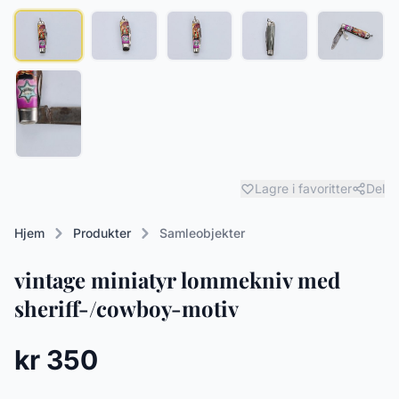
Lagre i favoritter
Del
Hjem
Produkter
Samleobjekter
vintage miniatyr lommekniv med
sheriff-/cowboy-motiv
kr 350