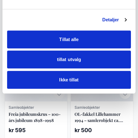
Samleobjekter
Samleobjekter
Cathrineholm Lotus kjele
Freia reklame kopp nr. 5 –
med lokk – grønn dekor ca.
Porsgrund ca. 1990–2000
Detaljer
1960–70
kr 1 450
kr 495
Tillat alle
Legg til i handlekurv
Legg til i handlekurv
tillat utvalg
Ikke tillat
Samleobjekter
Samleobjekter
Freia jubileumskrus – 100-
OL-fakkel Lillehammer
års jubileum 1898–1998
1994 – samlerobjekt ca.
1990-tallet
kr 595
kr 500