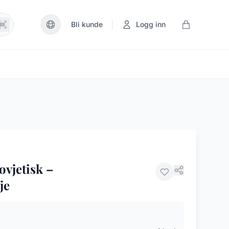
|
Bli kunde
Logg inn
ovjetisk –
je