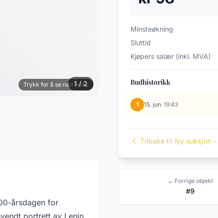
Minsteøkning
Sluttid
Kjøpers salær (inkl. MVA)
Budhistorikk
1 / 2
Trykk for å se nærmere
·
1
15. jun
19:43
Tilbake til Ny auksjon -
← Forrige objekt
#9
100-årsdagen for
evendt portrett av Lenin