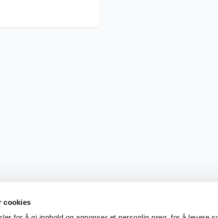
r cookies
er for å gi innhold og annonser et personlig preg, for å levere s