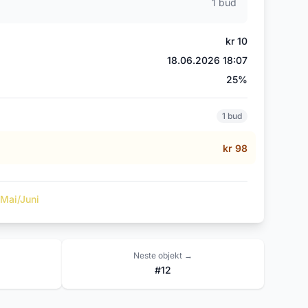
1 bud
kr 10
18.06.2026 18:07
25%
1 bud
kr 98
 Mai/Juni
Neste objekt →
#12