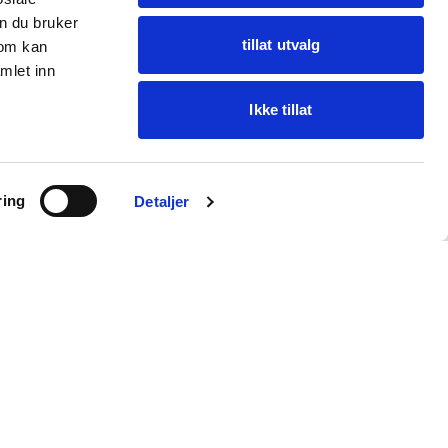
n du bruker
tillat utvalg
som kan
mlet inn
Ikke tillat
Spør Oba
ring
Finn varer · få hjelp
Detaljer