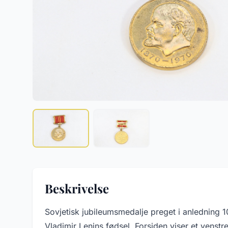
Beskrivelse
Sovjetisk jubileumsmedalje preget i anledning 
Vladimir Lenins fødsel. Forsiden viser et venstr