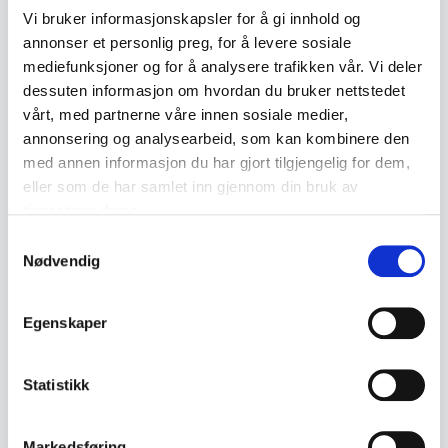
Vi bruker informasjonskapsler for å gi innhold og
annonser et personlig preg, for å levere sosiale
Bilder (valgfritt, maks 5)
mediefunksjoner og for å analysere trafikken vår. Vi deler
dessuten informasjon om hvordan du bruker nettstedet
vårt, med partnerne våre innen sosiale medier,
annonsering og analysearbeid, som kan kombinere den
Ta bilde eller velg fra galleri
med annen informasjon du har gjort tilgjengelig for dem,
eller som de har samlet inn gjennom din bruk av
tjenestene deres.
Kategori *
Samtykkevalg
Nødvendig
Beskrivelse *
Egenskaper
Statistikk
Markedsføring