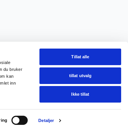
Tillat alle
osiale
n du bruker
tillat utvalg
som kan
mlet inn
Ikke tillat
Spør Oba
ring
Finn varer · få hjelp
Detaljer