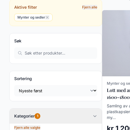
Aktive filter
Fjern alle
Mynter og sedler
Søk
Sortering
Mynter og se
Lott med a
1600–1800
Samling av 
plastkapsler
Kategorier
1
my...
kr 1 2
Fjern alle valgte