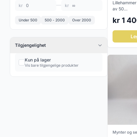
Lillehammer 
—
kr
kr
av 50...
Keramikk & Porselen
0
kr 1 4
Under 500
500 - 2000
Over 2000
Figgjo / Egersund
3
Svensk keramikk
3
Le
Tilgjengelighet
Norsk porselen
13
Diverse keramikk og porselen
2
Kun på lager
Vis bare tilgjengelige produkter
Sølv & Metall
0
Skrap sølv bulk ordre
1
Dekorativ Kunst
4
Smykker
0
Gull smykker
14
Sølv smykker
17
Mynter og se