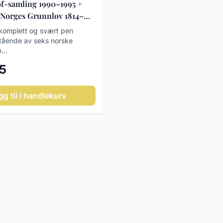
f-samling 1990–1995 +
Norges Grunnlov 1814–
mplett i original perm
 komplett og svært pen
tående av seks norske
...
95
gg til i handlekurv