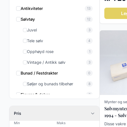
Antikviteter
13
Le
Sølvtøy
12
Juvel
3
Tele sølv
4
Opphøyd rose
1
Vintage / Antikk sølv
3
Bunad / Festdrakter
0
Søljer og bunads tilbehør
8
Figurer & dekor
3
Mynter og se
Porselen figurer
23
Sølvmynter
Pris
1994 - Sølv
Vintage & antikke trefigurer
2
Min
Maks
Disse vakre 
Glass figurer
1