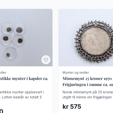
dler
Mynter og sedler
ntikke mynter i kapsler ca.
Minnemynt 25 kroner 1970 
Frigjøringen i ramme ca. 1
antikke mynter oppbevart i
Norsk minnemynt på 25 kroner
. Lotten består av totalt 5
utgitt til minne om frigjøringen 
kr 575
00