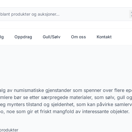
lg
Oppdrag
Gull/Sølv
Om oss
Kontakt
tvalg av numismatiske gjenstander som spenner over flere ep
amlere bør se etter særpregede materialer, som sølv, gull og
eg mynters tilstand og sjeldenhet, som kan påvirke samlerve
o, noe som gir et friskt mangfold av interessante objekter.
produkter