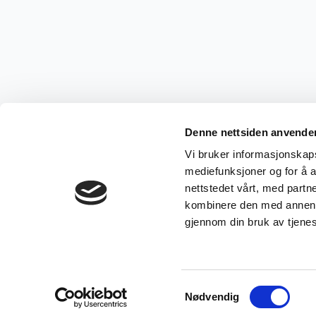
Julepynt
1
Samleobjekter
21
Militaria samlerobjekter
2
Bøker / Postkort / Frimerker
1
Bøker
1
Denne nettsiden anvende
Postkort
3
Vi bruker informasjonskapsl
mediefunksjoner og for å a
Klokke og Lommeur
3
nettstedet vårt, med part
Armbåndsur
5
kombinere den med annen in
gjennom din bruk av tjene
Vintage / antikke lysestaker
2
Samtykkevalg
Nødvendig