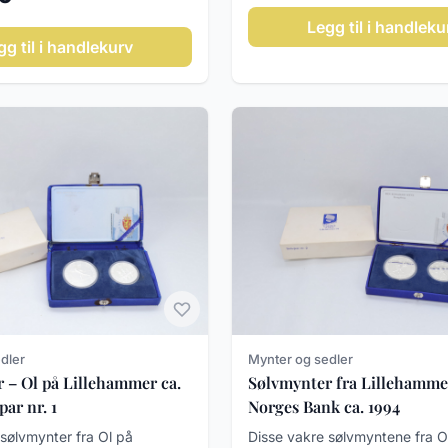
Legg til i handleku
gg til i handlekurv
dler
Mynter og sedler
 – Ol på Lillehammer ca.
Sølvmynter fra Lillehamme
par nr. 1
Norges Bank ca. 1994
sølvmynter fra Ol på
Disse vakre sølvmyntene fra 