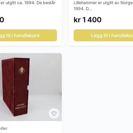
er utgitt ca. 1994. De består
Lillehammer er utgitt av Norge
1994. D...
00
kr 1 400
gg til i handlekurv
Legg til i handleku
dler