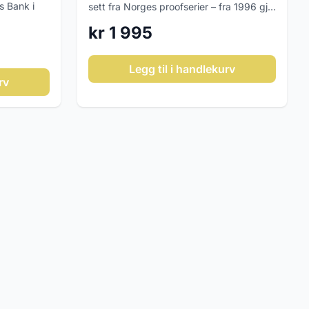
s Bank i
sett fra Norges proof­serier – fra 1996 gj...
kr 1 995
Legg til i handlekurv
rv