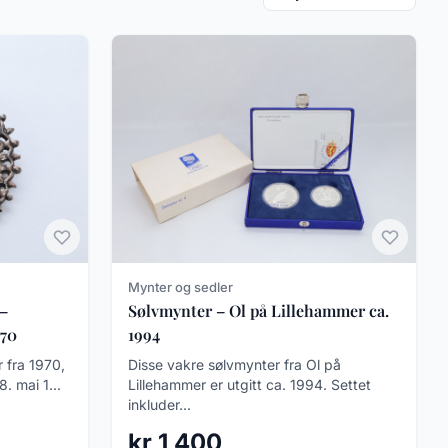
Mynter og sedler
–
Sølvmynter – Ol på Lillehammer ca.
970
1994
 fra 1970,
Disse vakre sølvmynter fra Ol på
8. mai 1...
Lillehammer er utgitt ca. 1994. Settet
inkluder...
kr 1 400