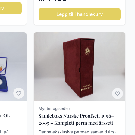
rv
Legg til i handlekurv
Mynter og sedler
r OL –
Samleboks Norske Proofsett 1996–
2005 – Komplett perm med årssett
OL på
Denne eksklusive permen samler ti års­