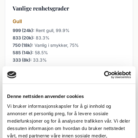
Vanlige renhetsgrader
Gull
999 (24k):
Rent gull, 99.9%
833 (20k):
83.3%
750 (18k):
Vanlig i smykker, 75%
585 (14k):
58.5%
333 (8k):
33.3%
Sølv
999:
Finsølv, 99.9%
925:
Sterling sølv, 92.5%
830:
Europeisk sølv, 83%
Denne nettsiden anvender cookies
Vi bruker informasjonskapsler for å gi innhold og
annonser et personlig preg, for å levere sosiale
mediefunksjoner og for å analysere trafikken vår. Vi deler
Slik fungerer det
dessuten informasjon om hvordan du bruker nettstedet
vårt, med partnerne våre innen sosiale medier,