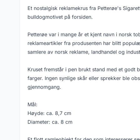
Et nostalgisk reklamekrus fra Petterøe's Sigaret
bulldogmotivet på forsiden.
Petterøe var i mange år et kjent navn i norsk to
reklameartikler fra produsenten har blitt popul
samlere av norsk reklame, landhandel og indust
Kruset fremstår i pen brukt stand med et godt b
farger. Ingen synlige skår eller sprekker ble ob
gjennomgang.
Mål:
Høyde: ca. 8,7 cm
Diameter: ca. 8 cm
Et flott samleobjekt for den som interesserer se