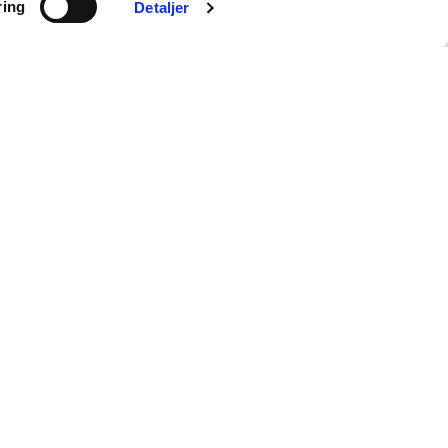
ring
Finn varer · få hjelp
Detaljer
Kundeservice
alg
Salgsvilkår
ering
Personvernerklæring
og dødsbo
Informasjonskapsler
kalkulator
Logg inn