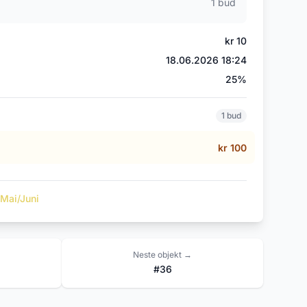
1 bud
kr 10
18.06.2026 18:24
25%
1 bud
kr 100
 Mai/Juni
Neste objekt →
#36