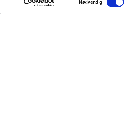
Nødvendig
Din pålitelige kilde for autentiske antikviteter og
kvalitetsbrukte gjenstander. Vi formidler historiens 
med lidenskap og ekspertise.
Myren 5A, 3718 Skien (For GPS Myren 12)