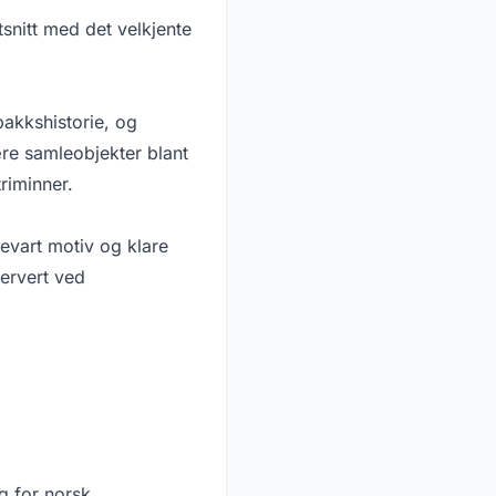
tsnitt med det velkjente
bakkshistorie, og
ære samleobjekter blant
riminner.
evart motiv og klare
servert ved
g for norsk