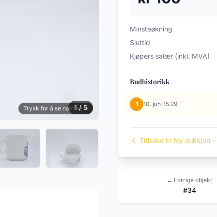
Minsteøkning
Sluttid
Kjøpers salær (inkl. MVA)
Budhistorikk
·
1
10. jun
15:29
1 / 5
Trykk for å se nærmere
Tilbake til Ny auksjon -
← Forrige objekt
#34