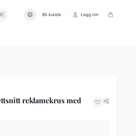
|
Bli kunde
Logg inn
ettsnitt reklamekrus med