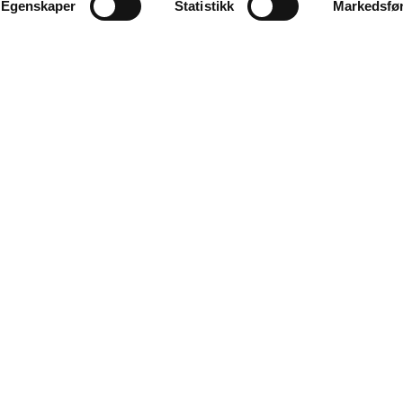
Egenskaper
Statistikk
Markedsfø
Utforsk
Tjenester
Produkter
Kjøp og s
Auksjoner
Verdivurd
skatter
Ordbok
Oppdrag 
Om oss
Gull/Sølv-