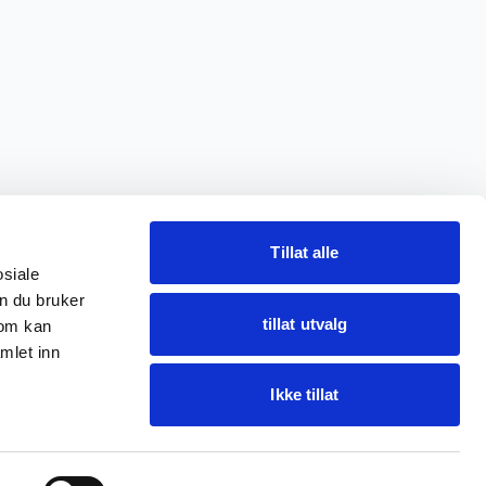
Tillat alle
osiale
n du bruker
tillat utvalg
som kan
mlet inn
Ikke tillat
Spør Oba