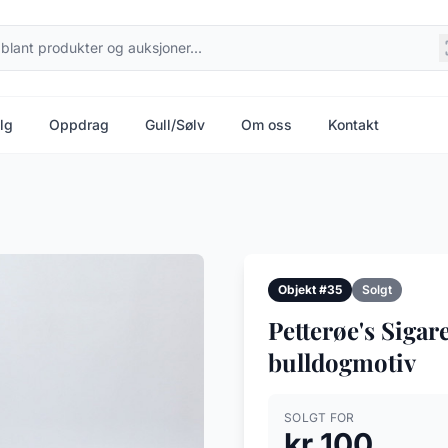
lg
Oppdrag
Gull/Sølv
Om oss
Kontakt
Objekt #35
Solgt
Petterøe's Sigar
bulldogmotiv
SOLGT FOR
kr 100