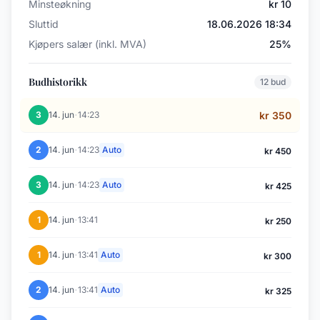
Minsteøkning
kr 10
Sluttid
18.06.2026 18:34
Kjøpers salær (inkl. MVA)
25%
Budhistorikk
12 bud
·
3
14. jun
14:23
kr 350
·
2
14. jun
14:23
Auto
kr 450
·
3
14. jun
14:23
Auto
kr 425
·
1
14. jun
13:41
kr 250
·
1
14. jun
13:41
Auto
kr 300
·
2
14. jun
13:41
Auto
kr 325