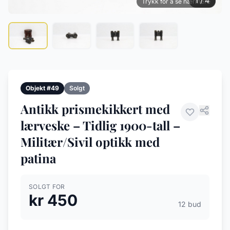
1 / 4
Trykk for å se nærmere
Objekt #49
Solgt
Antikk prismekikkert med
lærveske – Tidlig 1900-tall –
Militær/Sivil optikk med
patina
SOLGT FOR
kr 450
12 bud