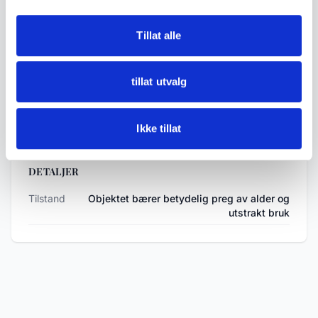
* Materiale: Messing/metall, lær, glassoptikk
* Mål: Høyde ca. 14 cm, bredde ca. 12 cm,
Tillat alle
dybde ca. 7 cm
* Opprinnelse: Ukjent
tillat utvalg
Tilstand: Objektet bærer betydelig preg av alder
og utstrakt bruk.
Ikke tillat
DETALJER
Tilstand
Objektet bærer betydelig preg av alder og
utstrakt bruk