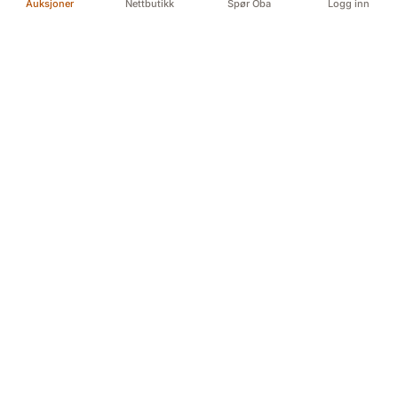
Auksjoner
Nettbutikk
Spør Oba
Logg inn
Din pålitelige kilde for autentiske antikviteter og
kvalitetsbrukte gjenstander. Vi formidler historiens
skatter med lidenskap og ekspertise.
Myren 5A, 3718 Skien (For GPS Myren 12)
Døvleveien 3, 3170 Sem
Sliperivegen 28