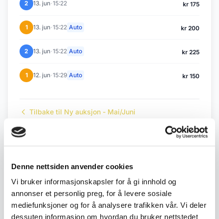
·
2
13. jun
15:22
kr 175
·
1
13. jun
15:22
Auto
kr 200
·
2
13. jun
15:22
Auto
kr 225
·
1
12. jun
15:29
Auto
kr 150
Tilbake til Ny auksjon - Mai/Juni
← Forrige objekt
Neste objekt →
#48
#51
Denne nettsiden anvender cookies
Vi bruker informasjonskapsler for å gi innhold og
annonser et personlig preg, for å levere sosiale
mediefunksjoner og for å analysere trafikken vår. Vi deler
Beskrivelse
dessuten informasjon om hvordan du bruker nettstedet