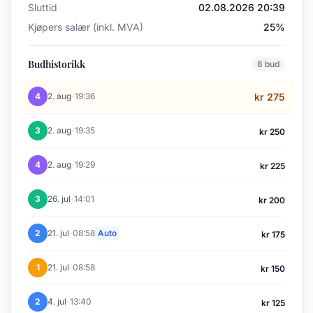
Sluttid
02.08.2026 20:39
Kjøpers salær (inkl. MVA)
25%
Budhistorikk
8 bud
·
4
2. aug
19:36
kr 275
·
3
2. aug
19:35
kr 250
·
4
2. aug
19:29
kr 225
·
3
26. jul
14:01
kr 200
·
2
21. jul
08:58
Auto
kr 175
·
1
21. jul
08:58
kr 150
·
2
4. jul
13:40
kr 125