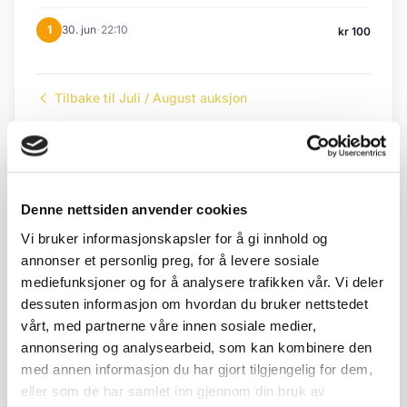
·
1
30. jun
22:10
kr 100
Tilbake til Juli / August auksjon
← Forrige objekt
Neste objekt →
#1
#3
Denne nettsiden anvender cookies
Vi bruker informasjonskapsler for å gi innhold og
annonser et personlig preg, for å levere sosiale
mediefunksjoner og for å analysere trafikken vår. Vi deler
Beskrivelse
dessuten informasjon om hvordan du bruker nettstedet
vårt, med partnerne våre innen sosiale medier,
Eldre melkeflaskestativ i metall med fire
annonsering og analysearbeid, som kan kombinere den
tilhørende glassflasker og plastlokk. Klassisk
med annen informasjon du har gjort tilgjengelig for dem,
bærestativ brukt til transport og oppbevaring av
eller som de har samlet inn gjennom din bruk av