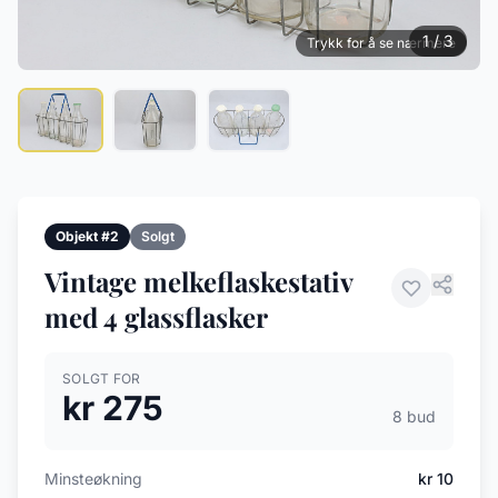
1 / 3
Trykk for å se nærmere
Objekt #2
Solgt
Vintage melkeflaskestativ
med 4 glassflasker
SOLGT FOR
kr 275
8 bud
Minsteøkning
kr 10