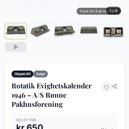
1 / 6
Trykk for å se nærmere
Objekt #5
Solgt
Rotatik Evighetskalender
1946 – A/S Rønne
Pakhusforening
SOLGT FOR
kr 650