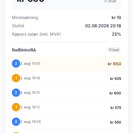
11 bud
Minsteøkning
kr 10
Sluttid
02.08.2026 20:18
Kjøpers salær (inkl. MVA)
25%
Budhistorikk
11 bud
·
2
2. aug
19:55
kr 650
·
1
2. aug
19:18
kr 625
·
2
2. aug
19:15
kr 600
·
1
2. aug
19:12
kr 575
·
2
2. aug
19:08
kr 550