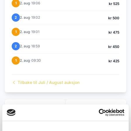
·
1
2. aug
19:06
kr 525
·
2
2. aug
19:02
kr 500
·
1
2. aug
19:01
kr 475
·
2
2. aug
18:59
kr 450
·
1
2. aug
09:30
kr 425
Tilbake til Juli / August auksjon
← Forrige objekt
Neste objekt →
#4
#6