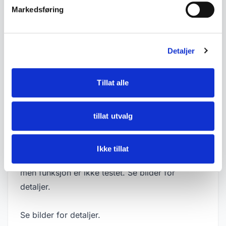
• Støpt metallhus med flott patina
Markedsføring
• Dansk tekst på dager og måneder
• Fremstår som produsert omkring 1946
Detaljer
• Mål:
- Bredde ca. 16 cm
Tillat alle
- Dybde ca. 7,7 cm
- Høyde ca. 6 cm
tillat utvalg
• Tilstand:
Brukt stand med aldersslitasje, patina og
Ikke tillat
overflatespor. Mekanismen fremstår komplett,
men funksjon er ikke testet. Se bilder for
detaljer.
Se bilder for detaljer.