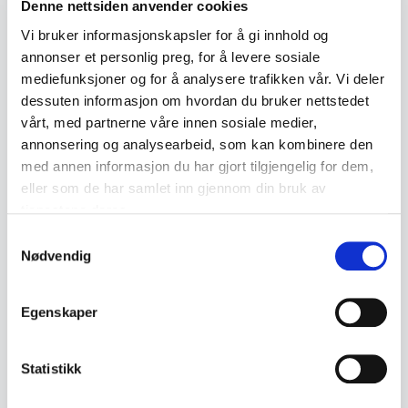
Denne nettsiden anvender cookies
Beskrivelse
Vi bruker informasjonskapsler for å gi innhold og
annonser et personlig preg, for å levere sosiale
mediefunksjoner og for å analysere trafikken vår. Vi deler
Eldre mekanisk evighetskalender for skrivebord
dessuten informasjon om hvordan du bruker nettstedet
produsert av Rotatik, København, Danmark.
vårt, med partnerne våre innen sosiale medier,
Kalenderen er merket "A/S Rønne
annonsering og analysearbeid, som kan kombinere den
Pakhusforening 1946" på fronten og fremstår
med annen informasjon du har gjort tilgjengelig for dem,
som en dekorativ og funksjonell
eller som de har samlet inn gjennom din bruk av
kontorgjenstand fra etterkrigstiden.
tjenestene deres.
Samtykkevalg
Nødvendig
Kalenderen viser ukedag, dato og måned ved
hjelp av mekaniske ruller.
Egenskaper
• Produsert av Rotatik, Copenhagen Denmark
• Merket "A/S Rønne Pakhusforening 1946"
Statistikk
• Mekanisk evighetskalender