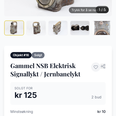
1 / 5
Trykk for å se nærmere
Objekt #16
Solgt
Gammel NSB Elektrisk
Signallykt / Jernbanelykt
SOLGT FOR
kr 125
2 bud
Minsteøkning
kr 10