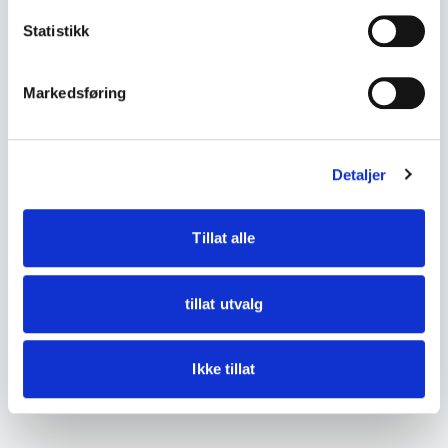
Betydelig aldersslitasje med rust, korrosjon,
Statistikk
avskallet maling og manglende deler. Funksjon
ukjent og ikke testet.
Markedsføring
Se bilder for detaljer.
Detaljer
DETALJER
Tilstand
bruks merker og mangler
Tillat alle
tillat utvalg
Ikke tillat