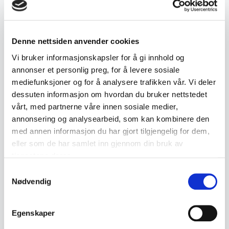
Beskrivelse
Eldre elektrisk signallykt brukt av Norges
Denne nettsiden anvender cookies
Statsbaner (NSB).
Vi bruker informasjonskapsler for å gi innhold og
annonser et personlig preg, for å levere sosiale
Robust utførelse i metall med bærehåndtak, stor
mediefunksjoner og for å analysere trafikken vår. Vi deler
frontlinse og batterikammer.
dessuten informasjon om hvordan du bruker nettstedet
vårt, med partnerne våre innen sosiale medier,
• Elektrisk signallykt / jernbanelykt
annonsering og analysearbeid, som kan kombinere den
• Brukt av NSB
med annen informasjon du har gjort tilgjengelig for dem,
• Metallutførelse med bærehåndtak
eller som de har samlet inn gjennom din bruk av
• Stor frontlinse i glass
tjenestene deres.
• Batterikammer innvendig
Samtykkevalg
• Fremstår som eldre
Nødvendig
Egenskaper
• Tilstand: