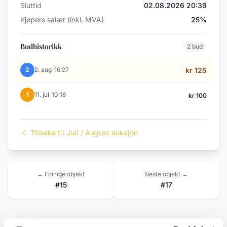
Sluttid
02.08.2026 20:39
Kjøpers salær (inkl. MVA)
25%
Budhistorikk
2 bud
·
2
2. aug
16:27
kr 125
·
1
11. jul
10:18
kr 100
Tilbake til Juli / August auksjon
← Forrige objekt
Neste objekt →
#15
#17