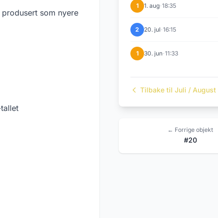
·
1
1. aug
18:35
, produsert som nyere
·
2
20. jul
16:15
·
1
30. jun
11:33
Tilbake til Juli / Augus
allet
← Forrige objekt
#20