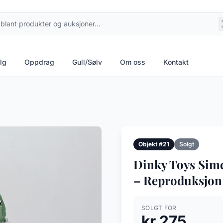
lg
Oppdrag
Gull/Sølv
Om oss
Kontakt
Objekt #21
Solgt
Dinky Toys Simc
– Reproduksjon
SOLGT FOR
kr 275