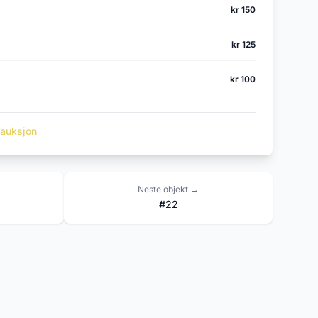
kr 150
kr 125
kr 100
t auksjon
Neste objekt →
#22