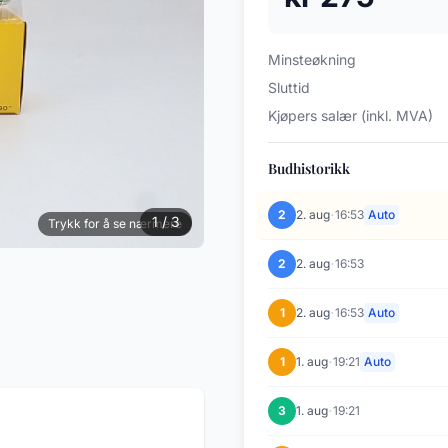
Minsteøkning
Sluttid
Kjøpers salær (inkl. MVA)
Budhistorikk
·
2
2. aug
16:53
Auto
1 / 3
Trykk for å se nærmere
·
2
2. aug
16:53
·
1
2. aug
16:53
Auto
·
1
1. aug
19:21
Auto
·
3
1. aug
19:21