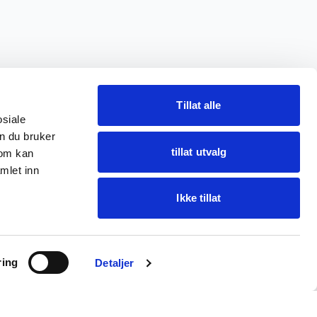
Tillat alle
osiale
n du bruker
tillat utvalg
som kan
mlet inn
Ikke tillat
Spør Oba
ring
Finn varer · få hjelp
Detaljer