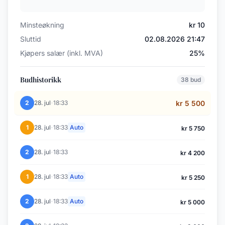
Minsteøkning
kr 10
Sluttid
02.08.2026 21:47
Kjøpers salær (inkl. MVA)
25%
Budhistorikk
38 bud
·
2
28. jul
18:33
kr 5 500
·
1
28. jul
18:33
Auto
kr 5 750
·
2
28. jul
18:33
kr 4 200
·
1
28. jul
18:33
Auto
kr 5 250
·
2
28. jul
18:33
Auto
kr 5 000