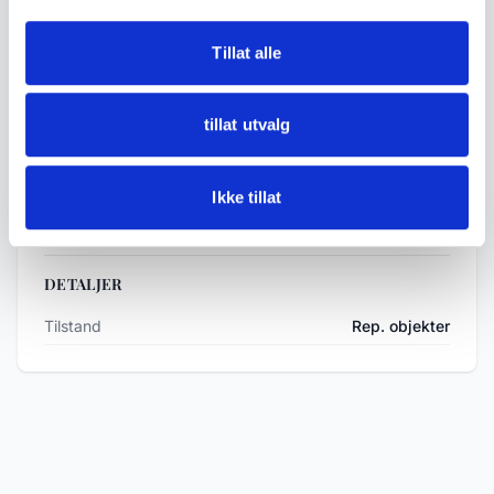
• Tilstand:
Tillat alle
Utestet. Betydelig slitasje, korrosjon,
manglende deler og defekter forekommer.
Selges som deleklokker/restaureringsobjekter
tillat utvalg
uten garanti for funksjon.
Ikke tillat
Se bilder for detaljer.
DETALJER
Tilstand
Rep. objekter