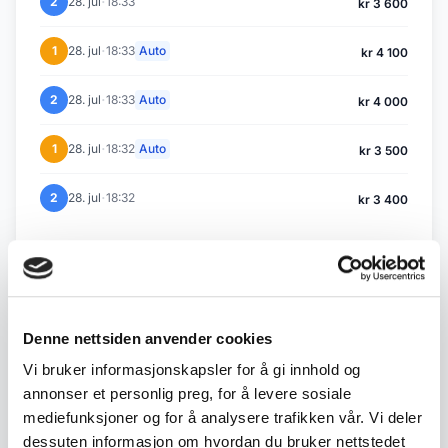
·
2
28. jul
18:33
kr 3 600
·
1
28. jul
18:33
Auto
kr 4 100
·
2
28. jul
18:33
Auto
kr 4 000
·
1
28. jul
18:32
Auto
kr 3 500
·
2
28. jul
18:32
kr 3 400
Tilbake til Juli / August auksjon
Denne nettsiden anvender cookies
← Forrige objekt
Neste objekt →
Vi bruker informasjonskapsler for å gi innhold og
#50
#52
annonser et personlig preg, for å levere sosiale
mediefunksjoner og for å analysere trafikken vår. Vi deler
dessuten informasjon om hvordan du bruker nettstedet