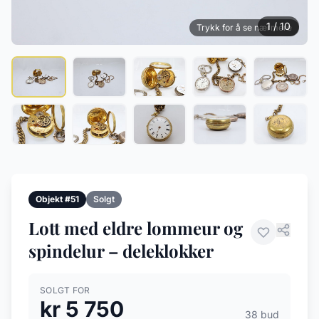
1 / 10
Trykk for å se nærmere
Objekt #51
Solgt
Lott med eldre lommeur og
spindelur – deleklokker
SOLGT FOR
kr 5 750
38 bud