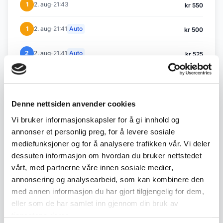
·
1
2. aug
21:43
kr 550
·
1
2. aug
21:41
Auto
kr 500
·
2
2. aug
21:41
Auto
kr 525
Tilbake til Juli / August auksjon
Denne nettsiden anvender cookies
Vi bruker informasjonskapsler for å gi innhold og
annonser et personlig preg, for å levere sosiale
← Forrige objekt
Neste objekt →
#52
#54
mediefunksjoner og for å analysere trafikken vår. Vi deler
dessuten informasjon om hvordan du bruker nettstedet
vårt, med partnerne våre innen sosiale medier,
annonsering og analysearbeid, som kan kombinere den
med annen informasjon du har gjort tilgjengelig for dem,
Beskrivelse
eller som de har samlet inn gjennom din bruk av
tjenestene deres.
Lott med 12 serviettringer i messing med