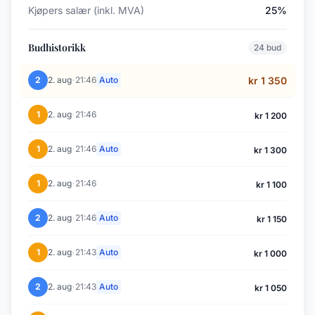
Kjøpers salær (inkl. MVA)
25%
Budhistorikk
24 bud
·
2
2. aug
21:46
Auto
kr 1 350
·
1
2. aug
21:46
kr 1 200
·
1
2. aug
21:46
Auto
kr 1 300
·
1
2. aug
21:46
kr 1 100
·
2
2. aug
21:46
Auto
kr 1 150
·
1
2. aug
21:43
Auto
kr 1 000
·
2
2. aug
21:43
Auto
kr 1 050