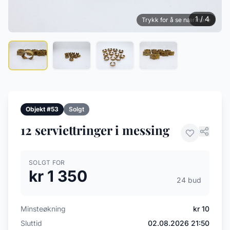
1 / 4
Trykk for å se nærmere
Objekt #53
Solgt
12 serviettringer i messing
SOLGT FOR
kr 1 350
24 bud
Minsteøkning
kr 10
Sluttid
02.08.2026 21:50