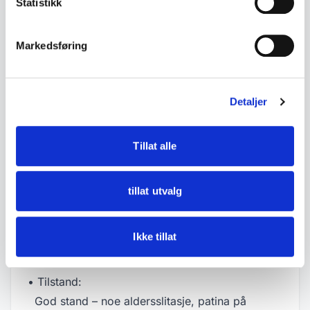
Statistikk
opphengt i kjettinger og fremstår som en eldre
modell.
Markedsføring
• Rosa frostet glass
• Dekorative metallbeslag med pregede
Detaljer
ornamenter
• Oppheng med kjettinger
• Elektrifisert
Tillat alle
• Fremstår som eldre, trolig fra 1900-tallet
tillat utvalg
• Mål:
- Høyde ca. 60 cm
Ikke tillat
- Diameter ca. 24 cm
• Tilstand:
God stand – noe aldersslitasje, patina på