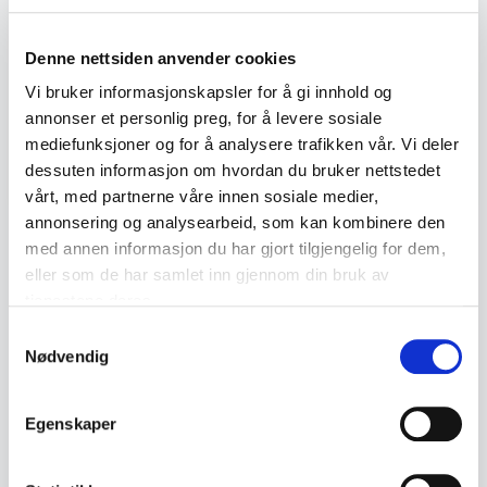
·
2
23. jul
00:05
kr 950
Denne nettsiden anvender cookies
·
1
20. jul
11:08
kr 925
Vi bruker informasjonskapsler for å gi innhold og
annonser et personlig preg, for å levere sosiale
mediefunksjoner og for å analysere trafikken vår. Vi deler
Tilbake til Juli / August auksjon
dessuten informasjon om hvordan du bruker nettstedet
vårt, med partnerne våre innen sosiale medier,
annonsering og analysearbeid, som kan kombinere den
med annen informasjon du har gjort tilgjengelig for dem,
← Forrige objekt
Neste objekt →
eller som de har samlet inn gjennom din bruk av
#56
#58
tjenestene deres.
Samtykkevalg
Nødvendig
Beskrivelse
Egenskaper
Måneskinnslampe med rosa frostet glasskuppel
og detaljer i messingfarget metall. Lampen er