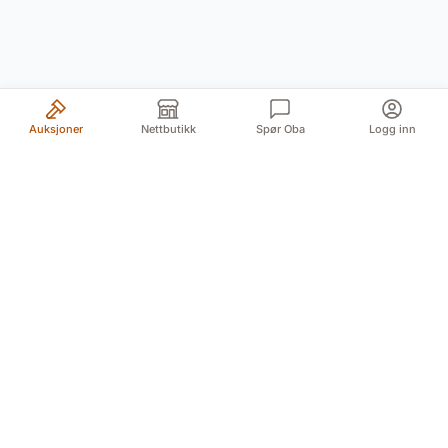
Auksjoner
Nettbutikk
Spør Oba
Logg inn
Din pålitelige kilde for autentiske antikviteter og
kvalitetsbrukte gjenstander. Vi formidler historiens
skatter med lidenskap og ekspertise.