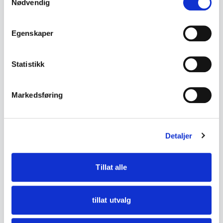
Nødvendig
• Festenål på baksiden
• Trolig fra 1900-tallet
Egenskaper
• Mål:
- Bredde ca. 3,4 cm
Statistikk
- Høyde ca. 2,8 cm
Markedsføring
• Tilstand:
God stand – noe aldersslitasje, patina og lette
bruksspor.
Detaljer
Se bilder for detaljer.
Tillat alle
DETALJER
tillat utvalg
Tilstand
God med bruksspor