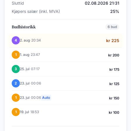
Sluttid
02.08.2026 21:31
Kjøpers salær (inkl. MVA)
25%
Budhistorikk
6 bud
·
4
2. aug
20:34
kr 225
·
1
1. aug
23:47
kr 200
·
3
25. jul
07:17
kr 175
·
2
23. jul
00:06
kr 125
·
1
23. jul
00:06
Auto
kr 150
·
1
19. jul
18:53
kr 100