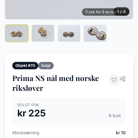
1 / 4
Trykk for å se nærmere
Objekt #70
Solgt
Prima NS nål med norske
riksløver
SOLGT FOR
kr 225
6 bud
Minsteøkning
kr 10