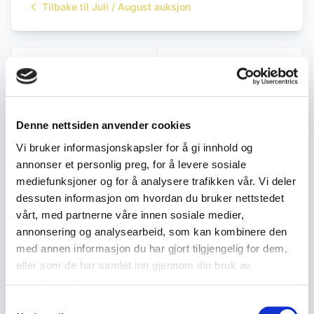
Tilbake til Juli / August auksjon
← Forrige objekt
Neste objekt →
#69
#71
Denne nettsiden anvender cookies
Vi bruker informasjonskapsler for å gi innhold og
Beskrivelse
annonser et personlig preg, for å levere sosiale
mediefunksjoner og for å analysere trafikken vår. Vi deler
Dekorativ nål i Prima NS med motiv av to norske
dessuten informasjon om hvordan du bruker nettstedet
riksløver. Utført i forgylt metall med
vårt, med partnerne våre innen sosiale medier,
sikkerhetsnål på baksiden.
annonsering og analysearbeid, som kan kombinere den
med annen informasjon du har gjort tilgjengelig for dem,
• Stemplet Prima NS
eller som de har samlet inn gjennom din bruk av
tjenestene deres.
• Motiv med norske riksløver
Samtykkevalg
• Forgylt utførelse