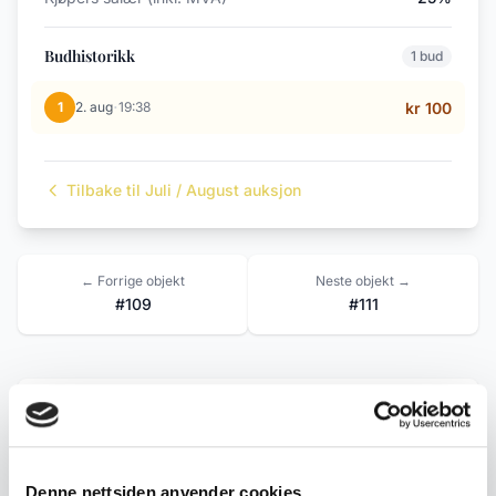
Budhistorikk
1 bud
·
1
2. aug
19:38
kr 100
Tilbake til Juli / August auksjon
← Forrige objekt
Neste objekt →
#109
#111
Beskrivelse
Eldre lekebil i plast med montert
Denne nettsiden anvender cookies