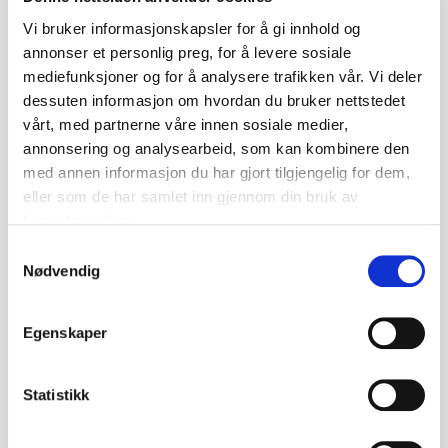
utskytermekanisme på lasteplanet. Utført i rødt,
Vi bruker informasjonskapsler for å gi innhold og
gult og grønt plastmateriale.
annonser et personlig preg, for å levere sosiale
mediefunksjoner og for å analysere trafikken vår. Vi deler
• Eldre plastleke
dessuten informasjon om hvordan du bruker nettstedet
• Lastebil med utskytermekanisme
vårt, med partnerne våre innen sosiale medier,
• Røde, gule og grønne detaljer
annonsering og analysearbeid, som kan kombinere den
med annen informasjon du har gjort tilgjengelig for dem,
• Hjul i sort plast
eller som de har samlet inn gjennom din bruk av
• Fremstår som eldre, trolig fra 1900-tallet
tjenestene deres.
Samtykkevalg
• Mål:
Nødvendig
- Lengde ca. 10 cm
- Bredde ca. 4 cm
Egenskaper
- Høyde ca. 6 cm
Statistikk
• Tilstand:
Brukt stand med aldersslitasje og bruksspor.