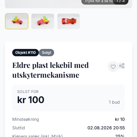
1 / 3
Trykk for å se nærmere
Objekt #110
Solgt
Eldre plast lekebil med
utskytermekanisme
SOLGT FOR
kr 100
1 bud
Minsteøkning
kr 10
Sluttid
02.08.2026 20:55
Kjøpers salær (inkl. MVA)
25%