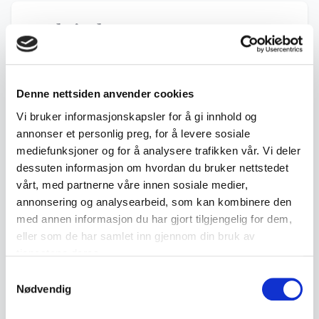
Beskrivelse
Dekorativ orientalsk dolk med buet blad,
dekorert metallslire og treskaft. Leveres med
Denne nettsiden anvender cookies
opphengssnor. Fremstår som håndverksarbeid
Vi bruker informasjonskapsler for å gi innhold og
med graverte detaljer på sliren.
annonser et personlig preg, for å levere sosiale
mediefunksjoner og for å analysere trafikken vår. Vi deler
• Buet dolk med slire
dessuten informasjon om hvordan du bruker nettstedet
• Dekorert metallbeslag og gravert slire
vårt, med partnerne våre innen sosiale medier,
• Treskaft
annonsering og analysearbeid, som kan kombinere den
med annen informasjon du har gjort tilgjengelig for dem,
• Opphengssnor medfølger
eller som de har samlet inn gjennom din bruk av
• Ukjent produsent og opprinnelse
tjenestene deres.
• Fremstår som eldre
Samtykkevalg
Nødvendig
• Mål: