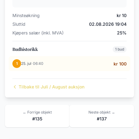
Minsteøkning
kr 10
Sluttid
02.08.2026 19:04
Kjøpers salær (inkl. MVA)
25%
Budhistorikk
1 bud
·
1
25. jul
06:40
kr 100
Tilbake til Juli / August auksjon
← Forrige objekt
Neste objekt →
#135
#137