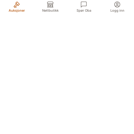
Auksjoner
Nettbutikk
Spør Oba
Logg inn
Din pålitelige kilde for autentiske antikviteter og
kvalitetsbrukte gjenstander. Vi formidler historiens
skatter med lidenskap og ekspertise.
Myren 5A, 3718 Skien (For GPS Myren 12)
Døvleveien 3, 3170 Sem