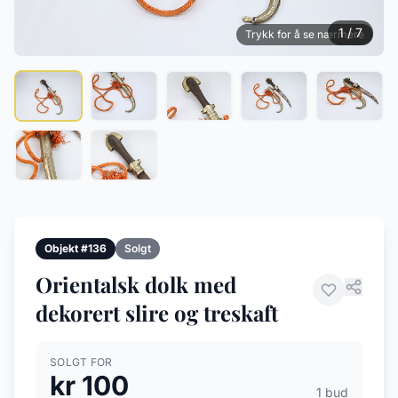
1 / 7
Trykk for å se nærmere
Objekt #136
Solgt
Orientalsk dolk med
dekorert slire og treskaft
SOLGT FOR
kr 100
1 bud