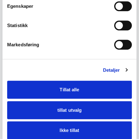
- Lengde i slire ca. 41,5 cm
Egenskaper
• Tilstand:
Statistikk
Bruksspor og aldersslitasje. Sliren har slitasje
og flekker. Bladet har rust, oksidering og
overflaterelaterte merker. Fremstår komplett
Markedsføring
som vist.
Detaljer
Se bilder for detaljer.
Tillat alle
DETALJER
Tilstand
God med bruksspor
tillat utvalg
Ikke tillat