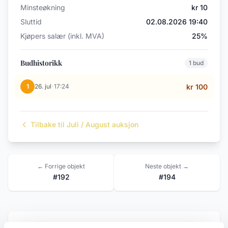
Minsteøkning
kr 10
Sluttid
02.08.2026 19:40
Kjøpers salær (inkl. MVA)
25%
Budhistorikk
1 bud
·
1
26. jul
17:24
kr 100
Tilbake til Juli / August auksjon
← Forrige objekt
Neste objekt →
#192
#194