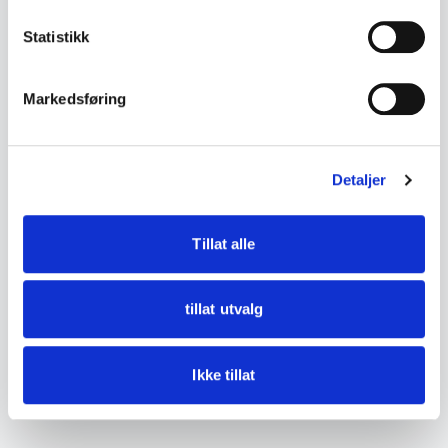
• Tilstand:
Statistikk
Brukt stand med rust, korrosjon, smuss og
aldersslitasje.
Markedsføring
Se bilder for detaljer.
Detaljer
DETALJER
Tilstand
Brukt stand med normal aldersrelatert slitasje
Tillat alle
tillat utvalg
Ikke tillat