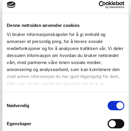
Beskrivelse
Eldre lykt utført i metall med glassruter og
innvendig holder for stearinlys. Praktisk
Denne nettsiden anvender cookies
bærehank på toppen.
Vi bruker informasjonskapsler for å gi innhold og
annonser et personlig preg, for å levere sosiale
• Eldre lykt for stearinlys
mediefunksjoner og for å analysere trafikken vår. Vi deler
dessuten informasjon om hvordan du bruker nettstedet
• Metallramme med glassruter
vårt, med partnerne våre innen sosiale medier,
• Innvendig lysholder
annonsering og analysearbeid, som kan kombinere den
• Bærehank på toppen
med annen informasjon du har gjort tilgjengelig for dem,
• Fremstår som eldre
eller som de har samlet inn gjennom din bruk av
tjenestene deres.
• Mål:
Samtykkevalg
- Høyde ca. 18,5 cm
Nødvendig
- Bredde ca. 10 cm
- Dybde ca. 11 cm
Egenskaper