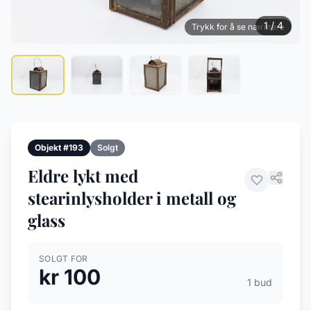
1 / 4
Trykk for å se nærmere
Objekt #193
Solgt
Eldre lykt med
stearinlysholder i metall og
glass
SOLGT FOR
kr 100
1 bud