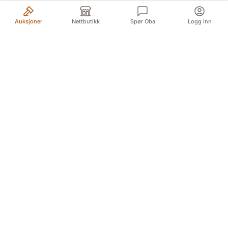
Auksjoner
Nettbutikk
Spør Oba
Logg inn
Din pålitelige kilde for autentiske antikviteter og
kvalitetsbrukte gjenstander. Vi formidler historiens
skatter med lidenskap og ekspertise.
Myren 5A, 3718 Skien (For GPS Myren 12)
Døvleveien 3, 3170 Sem