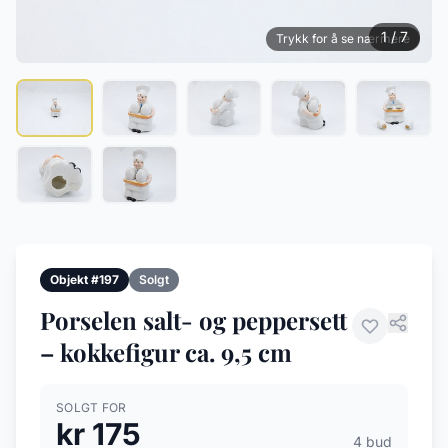
1 / 7
Trykk for å se nærmere
Objekt #197
Solgt
Porselen salt- og peppersett
– kokkefigur ca. 9,5 cm
SOLGT FOR
kr 175
4 bud