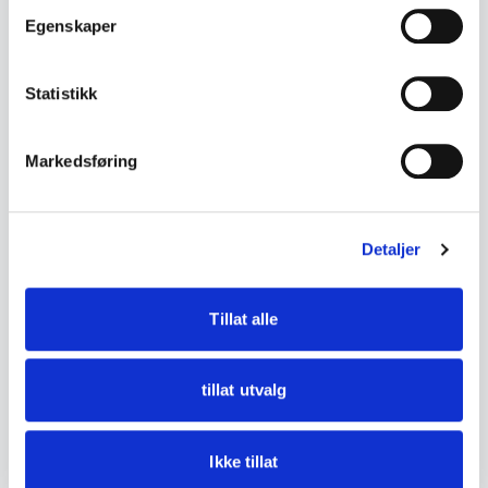
Egenskaper
• Mål:
- Høyde ca. 9,5 cm
Statistikk
• Tilstand:
Markedsføring
God stand – noe aldersslitasje og lette
bruksspor.
Detaljer
Se bilder for detaljer.
Tillat alle
DETALJER
Tilstand
God med bruksspor
tillat utvalg
Ikke tillat