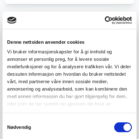
← Forrige objekt
Neste objekt →
#196
#198
Denne nettsiden anvender cookies
Vi bruker informasjonskapsler for å gi innhold og
Beskrivelse
annonser et personlig preg, for å levere sosiale
mediefunksjoner og for å analysere trafikken vår. Vi deler
Dekorativt salt- og peppersett i porselen
dessuten informasjon om hvordan du bruker nettstedet
utformet som en kokk med brett.
vårt, med partnerne våre innen sosiale medier,
annonsering og analysearbeid, som kan kombinere den
med annen informasjon du har gjort tilgjengelig for dem,
• Kokkefigur i glasert porselen
eller som de har samlet inn gjennom din bruk av
• To uttakbare strøere formet som egg
tjenestene deres.
• Hvit utførelse med håndmalte detaljer
Samtykkevalg
• Praktisk og dekorativ bordpynt
Nødvendig
• Ukjent produsent og alder