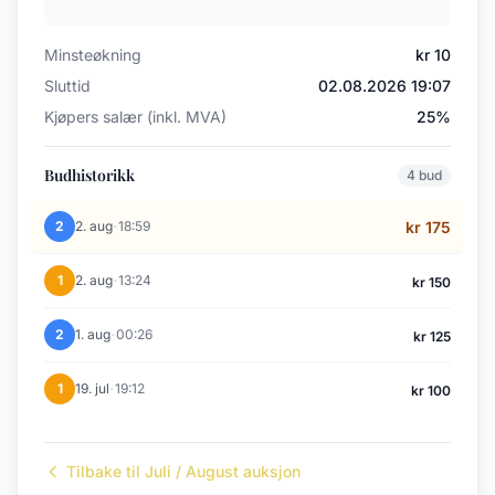
Minsteøkning
kr 10
Sluttid
02.08.2026 19:07
Kjøpers salær (inkl. MVA)
25%
Budhistorikk
4 bud
·
2
2. aug
18:59
kr 175
·
1
2. aug
13:24
kr 150
·
2
1. aug
00:26
kr 125
·
1
19. jul
19:12
kr 100
Tilbake til Juli / August auksjon