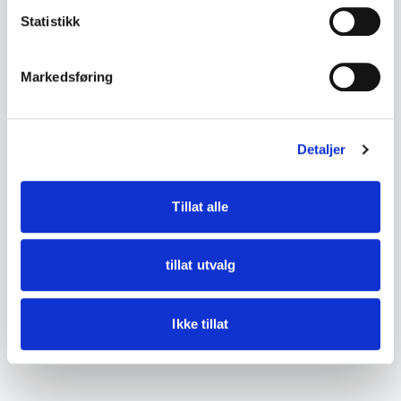
• Mål:
Statistikk
- Høyde ca. 34,7 cm
Markedsføring
• Tilstand:
God stand – noe aldersslitasje, patina og lette
bruksspor.
Detaljer
Se bilder for detaljer.
Tillat alle
tillat utvalg
Ikke tillat