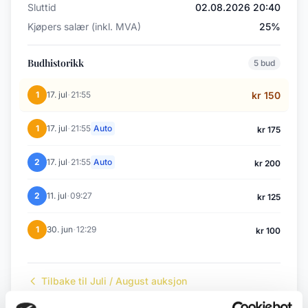
Sluttid
02.08.2026 20:40
Kjøpers salær (inkl. MVA)
25%
Budhistorikk
5 bud
·
1
17. jul
21:55
kr 150
·
1
17. jul
21:55
Auto
kr 175
·
2
17. jul
21:55
Auto
kr 200
·
2
11. jul
09:27
kr 125
·
1
30. jun
12:29
kr 100
Tilbake til Juli / August auksjon