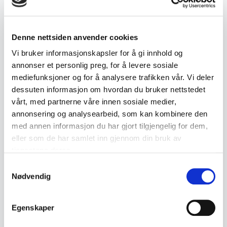
← Forrige objekt
Neste objekt →
#232
#234
Denne nettsiden anvender cookies
Vi bruker informasjonskapsler for å gi innhold og
annonser et personlig preg, for å levere sosiale
mediefunksjoner og for å analysere trafikken vår. Vi deler
Beskrivelse
dessuten informasjon om hvordan du bruker nettstedet
vårt, med partnerne våre innen sosiale medier,
Eldre dobbel lysestake i messing med stilisert
annonsering og analysearbeid, som kan kombinere den
og dekorativ utforming.
med annen informasjon du har gjort tilgjengelig for dem,
eller som de har samlet inn gjennom din bruk av
tjenestene deres.
• Plass til 2 lys
Samtykkevalg
• Utført i messing
Nødvendig
• Står på rektangulær fot
• Fremstår som eldre
Egenskaper
• Trolig fra 1900-tallet