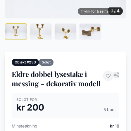
1 / 4
Trykk for å se nærmere
Objekt #233
Solgt
Eldre dobbel lysestake i
messing – dekorativ modell
SOLGT FOR
kr 200
5 bud
Minsteøkning
kr 10