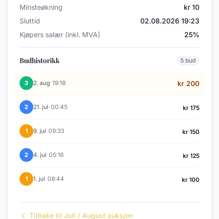
Minsteøkning
kr 10
Sluttid
02.08.2026 19:23
Kjøpers salær (inkl. MVA)
25%
Budhistorikk
5 bud
·
3
2. aug
19:18
kr 200
·
2
21. jul
00:45
kr 175
·
1
9. jul
09:33
kr 150
·
2
4. jul
05:16
kr 125
·
1
1. jul
08:44
kr 100
Tilbake til Juli / August auksjon