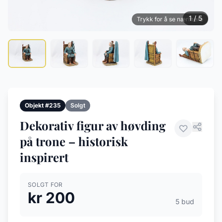
1 / 5
Trykk for å se nærmere
Objekt #235
Solgt
Dekorativ figur av høvding
på trone – historisk
inspirert
SOLGT FOR
kr 200
5 bud