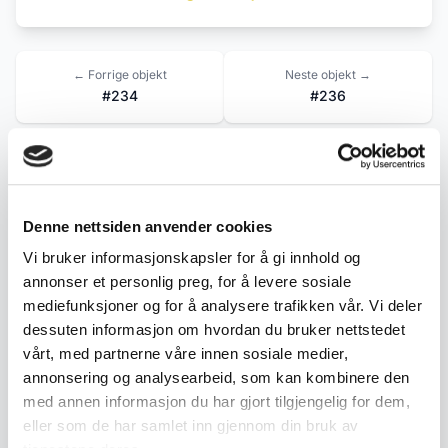
← Forrige objekt
Neste objekt →
#234
#236
Beskrivelse
Denne nettsiden anvender cookies
Dekorativ figur forestillende en sittende høvding
Vi bruker informasjonskapsler for å gi innhold og
eller konge på utskåret trone med historisk
annonser et personlig preg, for å levere sosiale
inspirert utforming.
mediefunksjoner og for å analysere trafikken vår. Vi deler
dessuten informasjon om hvordan du bruker nettstedet
vårt, med partnerne våre innen sosiale medier,
• Detaljert utført figur med håndmalte detaljer
annonsering og analysearbeid, som kan kombinere den
• Sittende på dekorert trone med utskårne
med annen informasjon du har gjort tilgjengelig for dem,
ornamenter
eller som de har samlet inn gjennom din bruk av
• Kappe, tunika og støvler i historisk stil