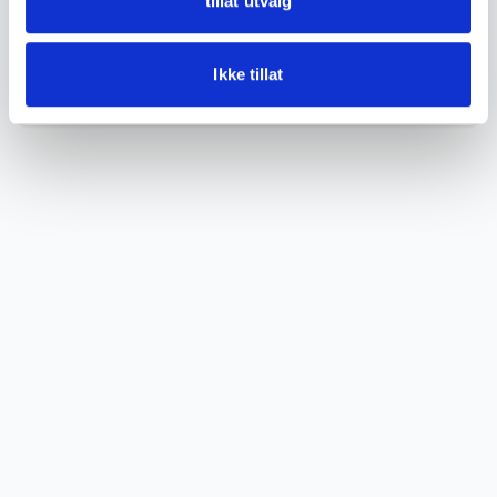
tillat utvalg
DETALJER
Ikke tillat
Tilstand
God med bruksspor