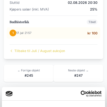
Sluttid
02.08.2026 20:30
Kjøpers salær (inkl. MVA)
25%
Budhistorikk
1 bud
·
1
17. jul
21:57
kr 100
Tilbake til Juli / August auksjon
← Forrige objekt
Neste objekt →
#245
#247
Beskrivelse