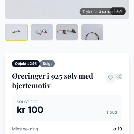
1 / 4
Trykk for å se nærmere
Objekt #246
Solgt
Øreringer i 925 sølv med
hjertemotiv
SOLGT FOR
kr 100
1 bud
Minsteøkning
kr 10