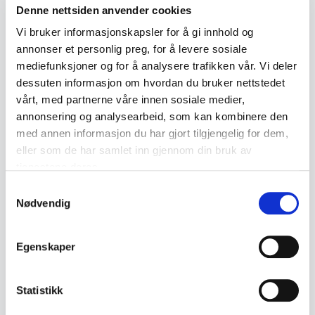
Denne nettsiden anvender cookies
Par øreringer i sølv med hengende hjertemotiv.
Vi bruker informasjonskapsler for å gi innhold og
annonser et personlig preg, for å levere sosiale
• Stemplet 925S
mediefunksjoner og for å analysere trafikken vår. Vi deler
• Runde ringer med hengende hjerter
dessuten informasjon om hvordan du bruker nettstedet
• Selges som par
vårt, med partnerne våre innen sosiale medier,
• Enkel og tidløs utforming
annonsering og analysearbeid, som kan kombinere den
• Sølv
med annen informasjon du har gjort tilgjengelig for dem,
eller som de har samlet inn gjennom din bruk av
tjenestene deres.
• Mål:
Samtykkevalg
- Diameter ca. 2,4 cm
Nødvendig
• Tilstand:
Egenskaper
Ok stand – noe aldersslitasje, patina og
bruksspor.
Statistikk
Se bilder for detaljer.