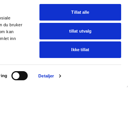
Tillat alle
osiale
n du bruker
tillat utvalg
som kan
mlet inn
Ikke tillat
Spør Oba
ring
Finn varer · få hjelp
Detaljer