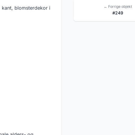
← Forrige objekt
l kant, blomsterdekor i
#249
male alders- og