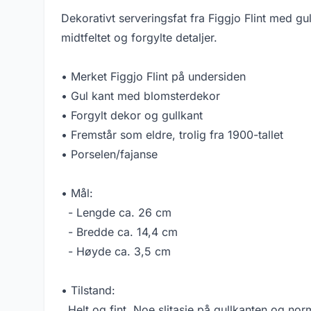
Dekorativt serveringsfat fra Figgjo Flint med gu
midtfeltet og forgylte detaljer.
• Merket Figgjo Flint på undersiden
• Gul kant med blomsterdekor
• Forgylt dekor og gullkant
• Fremstår som eldre, trolig fra 1900-tallet
• Porselen/fajanse
• Mål:
- Lengde ca. 26 cm
- Bredde ca. 14,4 cm
- Høyde ca. 3,5 cm
• Tilstand:
Helt og fint. Noe slitasje på gullkanten og nor