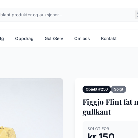
lg
Oppdrag
Gull/Sølv
Om oss
Kontakt
Objekt #250
Solgt
Figgjo Flint fat
gullkant
SOLGT FOR
kr 150