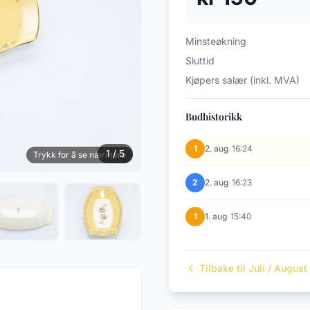
Minsteøkning
Sluttid
Kjøpers salær (inkl. MVA)
Budhistorikk
·
1
2. aug
16:24
1 / 5
Trykk for å se nærmere
·
2
2. aug
16:23
·
1
1. aug
15:40
Tilbake til Juli / Augus