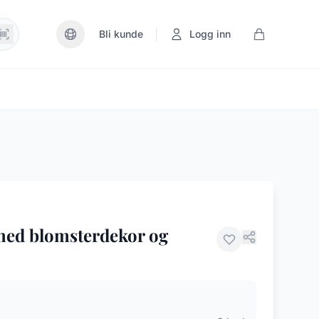
|
Bli kunde
Logg inn
 med blomsterdekor og