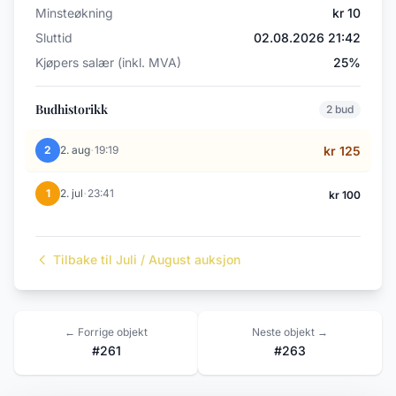
Minsteøkning
kr 10
Sluttid
02.08.2026 21:42
Kjøpers salær (inkl. MVA)
25%
Budhistorikk
2 bud
·
2
2. aug
19:19
kr 125
·
1
2. jul
23:41
kr 100
Tilbake til Juli / August auksjon
← Forrige objekt
Neste objekt →
#261
#263