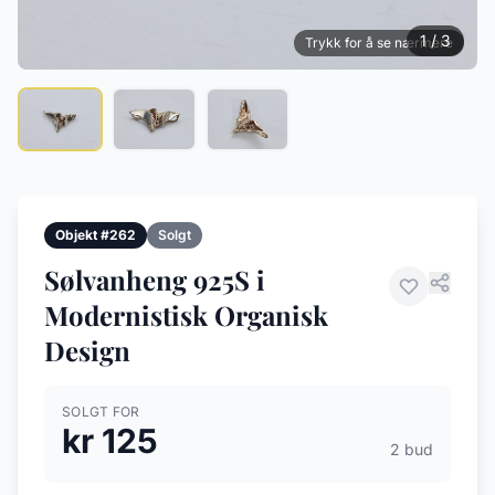
1 / 3
Trykk for å se nærmere
Objekt #262
Solgt
Sølvanheng 925S i
Modernistisk Organisk
Design
SOLGT FOR
kr 125
2 bud