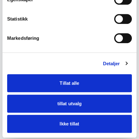
- Høyde ca. 1,7 cm
Statistikk
• Tilstand:
God stand – noe aldersslitasje og lette
Markedsføring
bruksspor.
Se bilder for detaljer.
Detaljer
DETALJER
Tillat alle
Tilstand
God med bruksspor
tillat utvalg
Ikke tillat