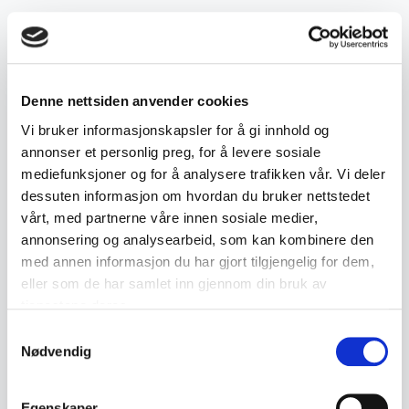
Beskrivelse
Dekorativt anheng i sterling sølv med organisk
Denne nettsiden anvender cookies
og skulpturelt formspråk. Utformingen har et
Vi bruker informasjonskapsler for å gi innhold og
modernistisk uttrykk med kombinasjon av glatte
annonser et personlig preg, for å levere sosiale
og rå teksturerte flater.
mediefunksjoner og for å analysere trafikken vår. Vi deler
dessuten informasjon om hvordan du bruker nettstedet
vårt, med partnerne våre innen sosiale medier,
• Stemplet 925S
annonsering og analysearbeid, som kan kombinere den
• Organisk og asymmetrisk design
med annen informasjon du har gjort tilgjengelig for dem,
• Skulpturell utførelse
eller som de har samlet inn gjennom din bruk av
• Sølv
tjenestene deres.
• Fremstår som vintage
Samtykkevalg
Nødvendig
• Mål:
- Bredde ca. 2,7 cm
Egenskaper