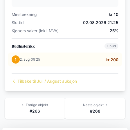
Minsteøkning
kr 10
Sluttid
02.08.2026 21:25
Kjøpers salær (inkl. MVA)
25%
Budhistorikk
1 bud
·
1
2. aug
09:25
kr 200
Tilbake til Juli / August auksjon
← Forrige objekt
Neste objekt →
#266
#268