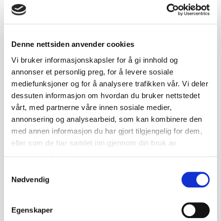
Beskrivelse
Profesjonelt innrammet samling med 10
Denne nettsiden anvender cookies
dekorative fingerbøl montert i dyp ramme med
Vi bruker informasjonskapsler for å gi innhold og
passepartout. Presentert som veggdekorasjon
annonser et personlig preg, for å levere sosiale
mediefunksjoner og for å analysere trafikken vår. Vi deler
og samleobjekt.
dessuten informasjon om hvordan du bruker nettstedet
vårt, med partnerne våre innen sosiale medier,
• Samling bestående av 10 fingerbøl
annonsering og analysearbeid, som kan kombinere den
• Montert i titteskap-/shadow box-ramme
med annen informasjon du har gjort tilgjengelig for dem,
• Tolags passepartout
eller som de har samlet inn gjennom din bruk av
• Fingerbøl i metall eller tinn
tjenestene deres.
• Leveres som vist på bildene
Samtykkevalg
Nødvendig
• Mål:
- Ramme ca. 55 x 27 cm
Egenskaper