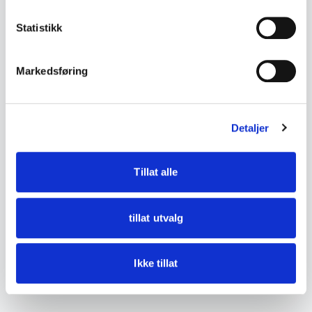
• Tilstand:
Statistikk
God stand – noe aldersslitasje og lette
bruksspor på ramme og innhold.
Markedsføring
Se bilder for detaljer.
Detaljer
DETALJER
Tilstand
God med bruksspor
Tillat alle
tillat utvalg
Ikke tillat