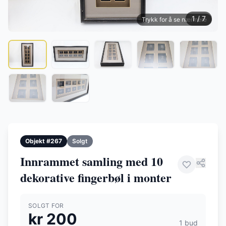
1 / 7
Trykk for å se nærmere
Objekt #267
Solgt
Innrammet samling med 10
dekorative fingerbøl i monter
SOLGT FOR
kr 200
1 bud