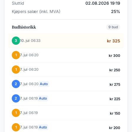
Sluttid
02.08.2026 19:19
Kjøpers salær (inkl. MVA)
25%
Budhistorikk
9 bud
·
3
10. jul
06:33
kr 325
·
1
7. jul
06:20
kr 300
·
1
7. jul
06:20
kr 250
·
2
7. jul
06:20
Auto
kr 275
·
2
7. jul
06:19
Auto
kr 225
·
1
7. jul
06:19
kr 150
·
1
7. jul
06:19
Auto
kr 200