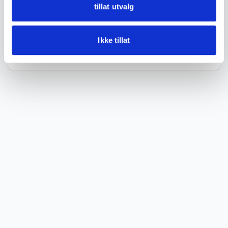
tillat utvalg
DETALJER
Ikke tillat
Tilstand
God med bruksspor