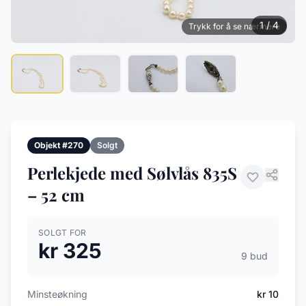
1 / 4
Trykk for å se nærmere
Objekt #270
Solgt
Perlekjede med Sølvlås 835S
– 52 cm
SOLGT FOR
kr 325
9 bud
Minsteøkning
kr 10