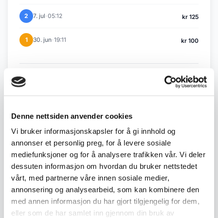
·
2
7. jul
05:12
kr 125
·
1
30. jun
19:11
kr 100
Tilbake til Juli / August auksjon
Denne nettsiden anvender cookies
← Forrige objekt
Neste objekt →
#269
#271
Vi bruker informasjonskapsler for å gi innhold og
annonser et personlig preg, for å levere sosiale
mediefunksjoner og for å analysere trafikken vår. Vi deler
dessuten informasjon om hvordan du bruker nettstedet
Beskrivelse
vårt, med partnerne våre innen sosiale medier,
annonsering og analysearbeid, som kan kombinere den
Klassisk perlekjede med hvite perler og
med annen informasjon du har gjort tilgjengelig for dem,
eller som de har samlet inn gjennom din bruk av
dekorativ lås i sølv.