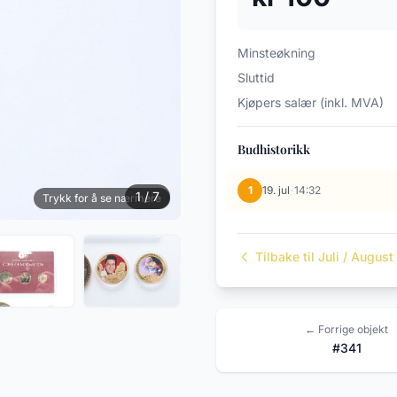
Minsteøkning
Sluttid
Kjøpers salær (inkl. MVA)
Budhistorikk
·
1
19. jul
14:32
1 / 7
Trykk for å se nærmere
Tilbake til Juli / Augus
← Forrige objekt
#341