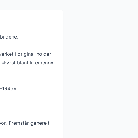
bildene.
rket i original holder
 «Først blant likemenn»
0–1945»
or. Fremstår generelt