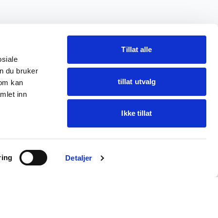
Tillat alle
osiale
n du bruker
tillat utvalg
som kan
mlet inn
Ikke tillat
Spør Oba
ring
Finn varer · få hjelp
Detaljer