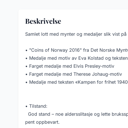
Beskrivelse
Samlet lott med mynter og medaljer slik vist på 
• "Coins of Norway 2016" fra Det Norske Myntve
• Medalje med motiv av Eva Kolstad og teksten
• Farget medalje med Elvis Presley-motiv
• Farget medalje med Therese Johaug-motiv
• Medalje med teksten «Kampen for frihet 194
• Tilstand:
God stand – noe aldersslitasje og lette brukssp
pent oppbevart.