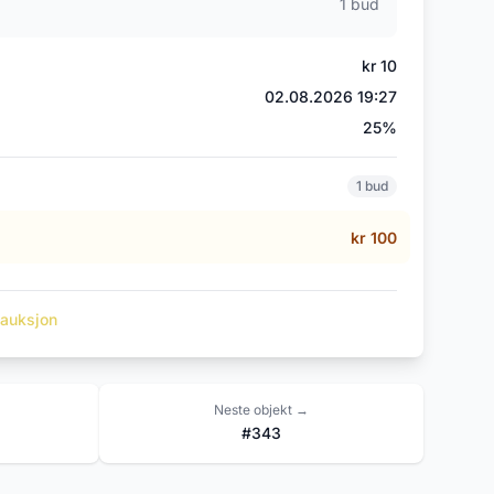
1 bud
kr 10
02.08.2026 19:27
25%
1 bud
kr 100
t auksjon
Neste objekt →
#343