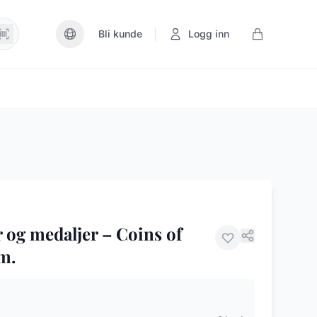
|
Bli kunde
Logg inn
 og medaljer – Coins of
m.