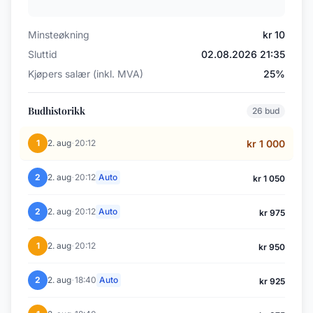
Minsteøkning
kr 10
Sluttid
02.08.2026 21:35
Kjøpers salær (inkl. MVA)
25%
Budhistorikk
26 bud
·
1
2. aug
20:12
kr 1 000
·
2
2. aug
20:12
Auto
kr 1 050
·
2
2. aug
20:12
Auto
kr 975
·
1
2. aug
20:12
kr 950
·
2
2. aug
18:40
Auto
kr 925