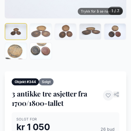
1 / 7
Trykk for å se nærmere
Objekt #344
Solgt
3 antikke tre asjetter fra
1700/1800-tallet
SOLGT FOR
kr 1 050
26 bud