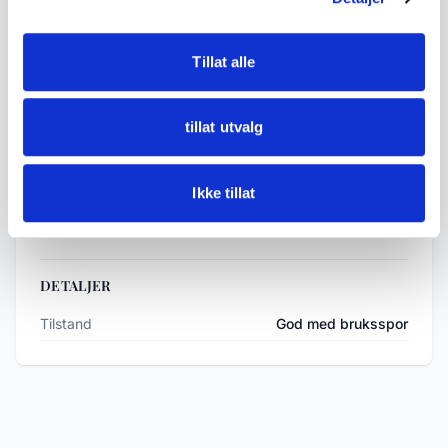
- 2 mindre asjetter ca. 13 x 15 cm
Tillat alle
• Tilstand:
Antikk stand med aldersslitasje, sprekker,
tillat utvalg
bruksspor, merkinger og rester av gammel
farge. Noe ujevn form og slitasje langs kanter.
Ikke tillat
Se bilder for detaljer.
DETALJER
Tilstand
God med bruksspor