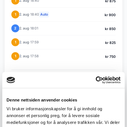
·
1
2. aug
18:40
kr 875
·
1
2. aug
18:40
Auto
kr 900
·
2
2. aug
18:01
kr 850
·
1
2. aug
17:59
kr 825
·
1
2. aug
17:58
kr 750
Tilbake til Juli / August auksjon
Denne nettsiden anvender cookies
← Forrige objekt
Neste objekt →
#343
#345
Vi bruker informasjonskapsler for å gi innhold og
annonser et personlig preg, for å levere sosiale
mediefunksjoner og for å analysere trafikken vår. Vi deler