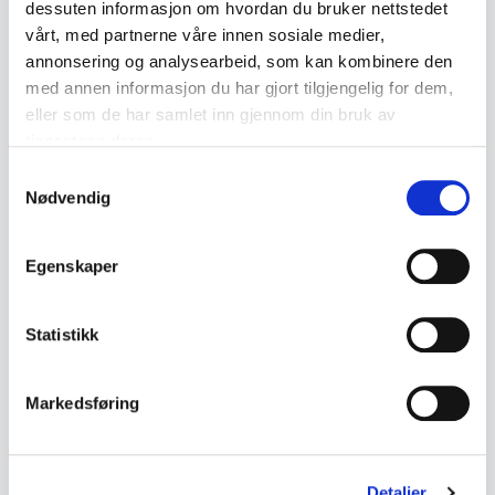
dessuten informasjon om hvordan du bruker nettstedet
Beskrivelse
vårt, med partnerne våre innen sosiale medier,
annonsering og analysearbeid, som kan kombinere den
Samling med tre eldre håndlagde treasjetter i
med annen informasjon du har gjort tilgjengelig for dem,
eller som de har samlet inn gjennom din bruk av
ulike størrelser og utførelser.
tjenestene deres.
Samtykkevalg
• 3 treasjetter selges samlet
Nødvendig
• Fremstår som antikke
• Trolig fra 1700- eller 1800-tallet
Egenskaper
• Spor av eldre rødmaling på én asjett
• Merkinger og håndskrevne
Statistikk
signaturer/innskrifter på undersider
• Håndlagde med tydelig alderspreg og
bruksspor
Markedsføring
• Mål:
- Stor asjett ca. 18,7 x 19,5 cm
Detaljer