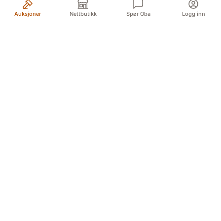
Auksjoner
Nettbutikk
Spør Oba
Logg inn
Din pålitelige kilde for autentiske antikviteter og
kvalitetsbrukte gjenstander. Vi formidler historiens
skatter med lidenskap og ekspertise.
Myren 5A, 3718 Skien (For GPS Myren 12)
Døvleveien 3, 3170 Sem
Sliperivegen 28