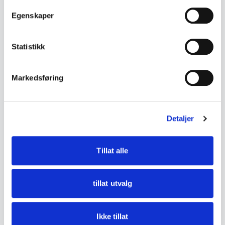
Egenskaper
• Mål:
- Ca. 20 x 47,3 mm
Statistikk
• Tilstand:
Markedsføring
Fremstår i meget god stand. Oppbevart i
original emballasje.
Detaljer
Se bilder for detaljer.
Tillat alle
DETALJER
Tilstand
Meget god
tillat utvalg
Ikke tillat