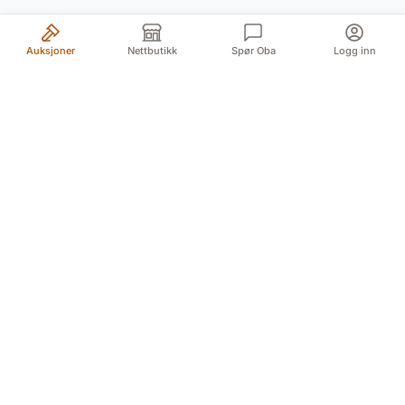
Auksjoner
Nettbutikk
Spør Oba
Logg inn
Din pålitelige kilde for autentiske antikviteter og
kvalitetsbrukte gjenstander. Vi formidler historiens
skatter med lidenskap og ekspertise.
Myren 5A, 3718 Skien (For GPS Myren 12)
Døvleveien 3, 3170 Sem