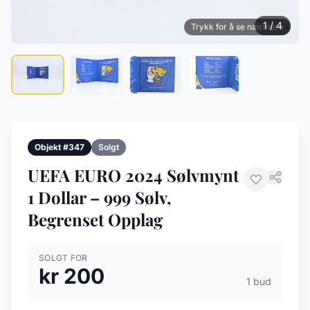
1 / 4
Trykk for å se nærmere
Objekt #347
Solgt
UEFA EURO 2024 Sølvmynt
1 Dollar – 999 Sølv,
Begrenset Opplag
SOLGT FOR
kr 200
1 bud