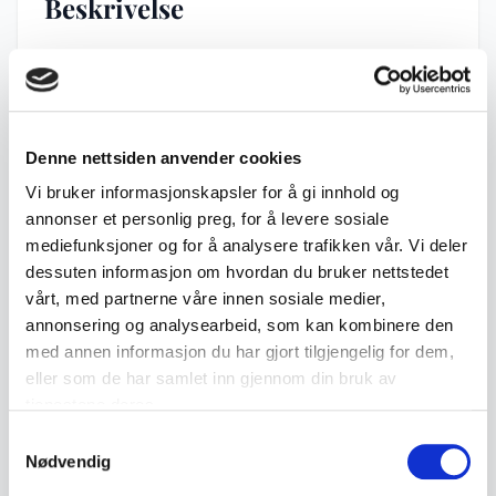
Beskrivelse
Offisielt lisensiert UEFA EURO 2024 minnemynt i
spesiell troféform. Utgitt for Solomonøyene og
produsert i proof-like kvalitet.
Denne nettsiden anvender cookies
• 999 sølv (Ag .999)
Vi bruker informasjonskapsler for å gi innhold og
• Vekt: 10 gram
annonser et personlig preg, for å levere sosiale
• Pålydende: 1 Dollar
mediefunksjoner og for å analysere trafikken vår. Vi deler
dessuten informasjon om hvordan du bruker nettstedet
• Utgivelsesland: Solomonøyene
vårt, med partnerne våre innen sosiale medier,
• Utgivelsesår: 2024
annonsering og analysearbeid, som kan kombinere den
• Opplag: 2.024 eksemplarer
med annen informasjon du har gjort tilgjengelig for dem,
• Proof-like kvalitet
eller som de har samlet inn gjennom din bruk av
• Spesiell troféform inspirert av EM-pokalen
tjenestene deres.
• Offisielt lisensiert UEFA EURO 2024-produkt
Samtykkevalg
• Leveres i original presentasjonsmappe med
Nødvendig
spesifikasjoner