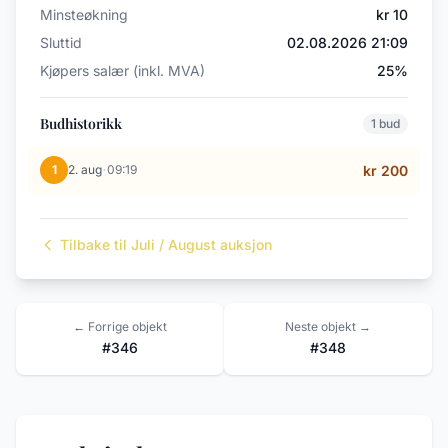
Minsteøkning
kr 10
Sluttid
02.08.2026 21:09
Kjøpers salær (inkl. MVA)
25%
Budhistorikk
1 bud
·
1
2. aug
09:19
kr 200
Tilbake til Juli / August auksjon
← Forrige objekt
Neste objekt →
#346
#348