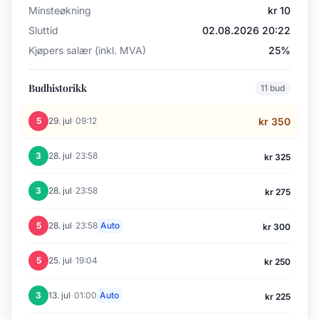
Minsteøkning
kr 10
Sluttid
02.08.2026 20:22
Kjøpers salær (inkl. MVA)
25%
Budhistorikk
11 bud
·
5
29. jul
09:12
kr 350
·
3
28. jul
23:58
kr 325
·
3
28. jul
23:58
kr 275
·
5
28. jul
23:58
Auto
kr 300
·
5
25. jul
19:04
kr 250
·
3
13. jul
01:00
Auto
kr 225