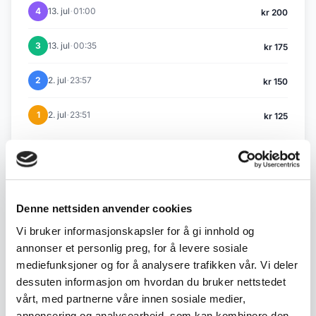
·
4
13. jul
01:00
kr 200
·
3
13. jul
00:35
kr 175
·
2
2. jul
23:57
kr 150
·
1
2. jul
23:51
kr 125
Tilbake til Juli / August auksjon
Denne nettsiden anvender cookies
← Forrige objekt
Neste objekt →
Vi bruker informasjonskapsler for å gi innhold og
#373
#375
annonser et personlig preg, for å levere sosiale
mediefunksjoner og for å analysere trafikken vår. Vi deler
dessuten informasjon om hvordan du bruker nettstedet
vårt, med partnerne våre innen sosiale medier,
annonsering og analysearbeid, som kan kombinere den