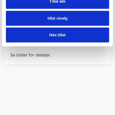
Tillat alle
• Mål:
- Lengde ca. 9,4 cm
tillat utvalg
• Tilstand:
God stand – noe aldersslitasje og lette
Ikke tillat
bruksspor.
Se bilder for detaljer.