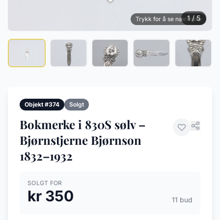
1 / 5
Trykk for å se nærmere
Objekt #374
Solgt
Bokmerke i 830S sølv –
Bjørnstjerne Bjørnson
1832–1932
SOLGT FOR
kr 350
11 bud