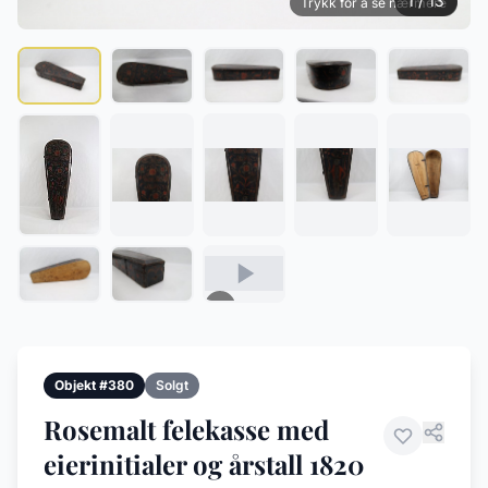
1 / 13
Trykk for å se nærmere
Objekt #380
Solgt
Rosemalt felekasse med
eierinitialer og årstall 1820