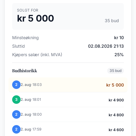
SOLGT FOR
kr 5 000
35 bud
Minsteøkning
kr 10
Sluttid
02.08.2026 21:13
Kjøpers salær (inkl. MVA)
25%
Budhistorikk
35 bud
·
2
2. aug
18:03
kr 5 000
·
3
2. aug
18:01
kr 4 900
·
2
2. aug
18:00
kr 4 800
·
2
2. aug
17:59
kr 4 600