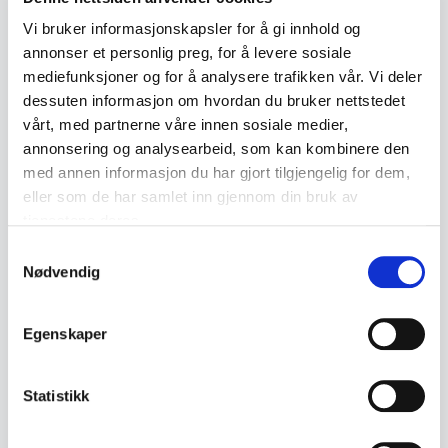
#379
#381
Vi bruker informasjonskapsler for å gi innhold og
annonser et personlig preg, for å levere sosiale
mediefunksjoner og for å analysere trafikken vår. Vi deler
dessuten informasjon om hvordan du bruker nettstedet
Beskrivelse
vårt, med partnerne våre innen sosiale medier,
annonsering og analysearbeid, som kan kombinere den
Eldre håndlaget felekasse i tre, rikt dekorert
med annen informasjon du har gjort tilgjengelig for dem,
med tradisjonell rosemaling. Lokket er datert
eller som de har samlet inn gjennom din bruk av
1820 og har malte eierinitialer samt en dekorativ
tjenestene deres.
figur nederst. Et dekorativt og kulturhistorisk
Samtykkevalg
objekt med tydelig alder og flott patina.
Nødvendig
• Datert 1820
Egenskaper
• Rosemalt med blomsterdekor samt malt mann
på skrinets fremside.
Statistikk
• Malte eierinitialer på lokket
• Malt figur på forsiden