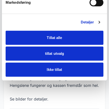
Markedsføring
• Utført i tre
Detaljer
• Mål:
- Lengde: ca. 64,5 cm
- Bredde: ca. 23 cm
Tillat alle
- Høyde: ca. 11,5 cm
tillat utvalg
• Tilstand:
Fin stand til å være fra 1820. Normal
Ikke tillat
aldersslitasje, krakelering, mindre hakk,
sprekker og slitasje i maling og treverk.
Hengslene fungerer og kassen fremstår som hel.
Se bilder for detaljer.