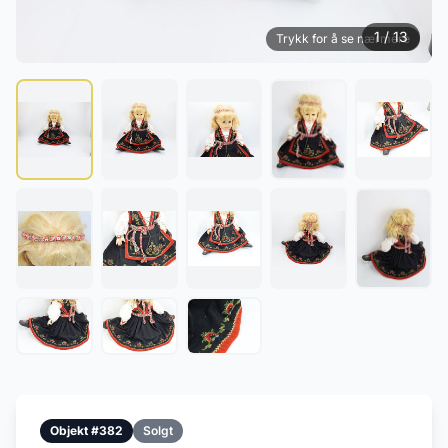
1 / 13
Trykk for å se nærmere
Objekt #382
Solgt