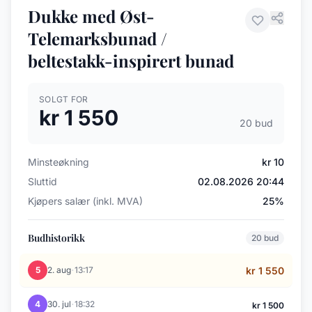
Dukke med Øst-
Telemarksbunad /
beltestakk-inspirert bunad
SOLGT FOR
kr 1 550
20 bud
Minsteøkning
kr 10
Sluttid
02.08.2026 20:44
Kjøpers salær (inkl. MVA)
25%
Budhistorikk
20 bud
·
5
2. aug
13:17
kr 1 550
·
4
30. jul
18:32
kr 1 500