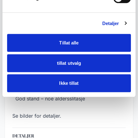
• Rosesaum på stakk, liv og forkle
• Hårvippe (mønstret hårbånd)
• Brikkevevd belte med frynser
Detaljer
• Sølvfargede bunadsdetaljer på brystet
• Fremstår som en dekorasjonsdukke
Tillat alle
• Trolig fra 1900-tallet
tillat utvalg
• Mål:
- Bunaden er ca. 40cm lang
Ikke tillat
• Tilstand:
God stand – noe aldersslitasje
Se bilder for detaljer.
DETALJER