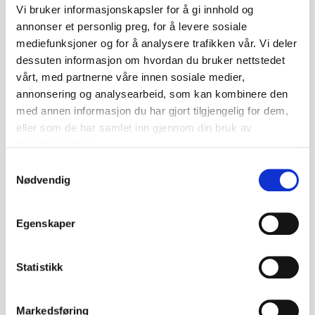
Tilbake til Juli / August auksjon
Vi bruker informasjonskapsler for å gi innhold og
annonser et personlig preg, for å levere sosiale
mediefunksjoner og for å analysere trafikken vår. Vi deler
dessuten informasjon om hvordan du bruker nettstedet
← Forrige objekt
Neste objekt →
vårt, med partnerne våre innen sosiale medier,
#381
#383
annonsering og analysearbeid, som kan kombinere den
med annen informasjon du har gjort tilgjengelig for dem,
eller som de har samlet inn gjennom din bruk av
tjenestene deres.
Beskrivelse
Samtykkevalg
Nødvendig
Dekorativ dukke kledd i bunad inspirert av Øst-
Telemarksbunaden, også nært knyttet til
Egenskaper
raudtrøyebunad og beltestakk. Drakten har flere
karakteristiske detaljer fra Telemark-tradisjonen
og fremstår som rikt dekorert.
Statistikk
• Dukke med tradisjonell bunad
Markedsføring