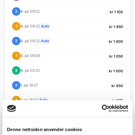
·
2
4. jul
09:22
kr 1 100
·
1
4. jul
09:22
Auto
kr 1 450
·
2
4. jul
09:22
Auto
kr 1 400
·
1
4. jul
09:08
kr 1 050
·
3
4. jul
05:22
kr 1 000
·
2
1. jul
18:27
kr 950
·
1
1. jul
18:27
Auto
kr 975
·
1
1. jul
16:42
Auto
kr 925
Denne nettsiden anvender cookies