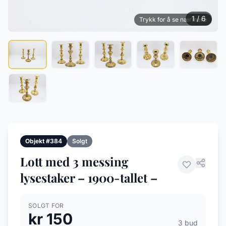
1 / 6
Trykk for å se nærmere
Objekt #384
Solgt
Lott med 3 messing
lysestaker – 1900-tallet –
SOLGT FOR
kr 150
3 bud