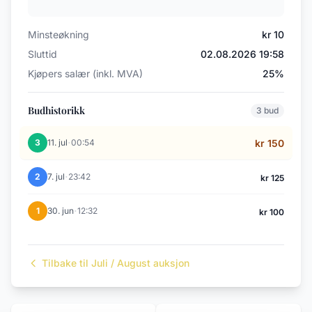
Minsteøkning
kr 10
Sluttid
02.08.2026 19:58
Kjøpers salær (inkl. MVA)
25%
Budhistorikk
3 bud
·
3
11. jul
00:54
kr 150
·
2
7. jul
23:42
kr 125
·
1
30. jun
12:32
kr 100
Tilbake til Juli / August auksjon