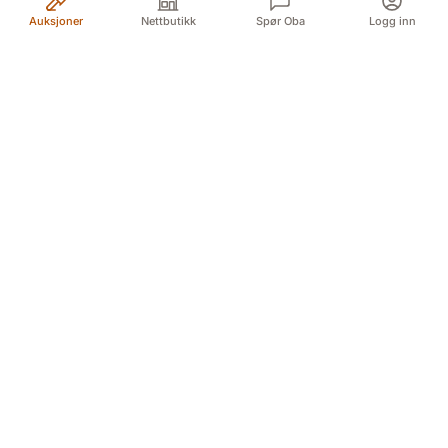
Auksjoner
Nettbutikk
Spør Oba
Logg inn
Din pålitelige kilde for autentiske antikviteter og
kvalitetsbrukte gjenstander. Vi formidler historiens
skatter med lidenskap og ekspertise.
Myren 5A, 3718 Skien (For GPS Myren 12)
Døvleveien 3, 3170 Sem
Sliperivegen 28