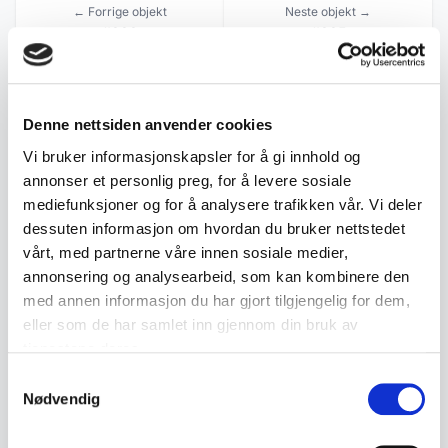
← Forrige objekt
Neste objekt →
#383
#385
Denne nettsiden anvender cookies
Beskrivelse
Vi bruker informasjonskapsler for å gi innhold og
annonser et personlig preg, for å levere sosiale
Lott med tre klassiske lysestaker i messing med
mediefunksjoner og for å analysere trafikken vår. Vi deler
dreid utforming. Fremstår som fra 1900-tallet og
dessuten informasjon om hvordan du bruker nettstedet
selges samlet som vist.
vårt, med partnerne våre innen sosiale medier,
annonsering og analysearbeid, som kan kombinere den
• 3 messing lysestaker
med annen informasjon du har gjort tilgjengelig for dem,
eller som de har samlet inn gjennom din bruk av
• Dreid klassisk utførelse
tjenestene deres.
• Trolig fra 1900-tallet
Samtykkevalg
• Selges samlet
Nødvendig
• Mål: