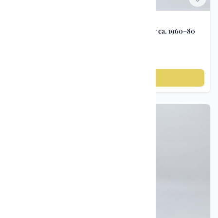
Porselen figurer
Porselensfigur røyskatt med egg – Lomonosov ca. 1960–80
kr 495
Legg til i handlekurv