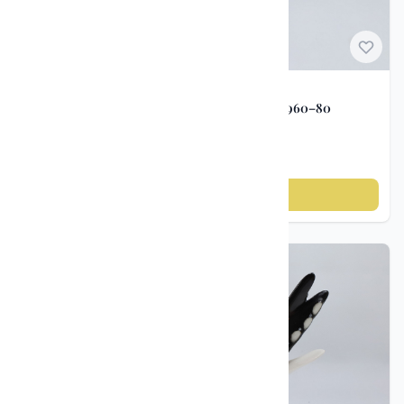
Porselen figurer
Porselensfigur orangutang – Lomonosov ca. 1960–80
kr 750
Legg til i handlekurv