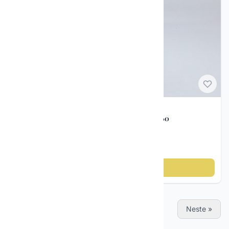
Porselen figurer
Porselensfigur elefant – Cortendorf ca. 1950–60
kr 395
Legg til i handlekurv
« Forrige
Neste »