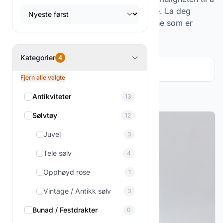
oppdage nye skatter i hver besøksrunde. La deg
inspirere av de ulike stilene og uttrykkene som er
tilgjengelige.
Kategorier
4
Filter og sortering
4
Fjern alle valgte
Viser
1-12
av
29
produkter
Antikviteter
13
Sølvtøy
12
Juvel
3
Tele sølv
4
Opphøyd rose
1
Vintage / Antikk sølv
3
Bunad / Festdrakter
0