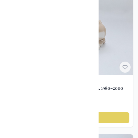
Porselen figurer
Porselensfigur hundevalper – Nao by Lladró ca. 1980–2000
kr 400
Legg til i handlekurv