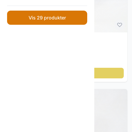
Sølv & Metall
0
Skrap sølv bulk ordre
1
Vis 29 produkter
Dekorativ Kunst
4
Smykker
0
Vintage & antikke trefigurer
Treskåret trollfigur – signert CL 1968
Gull smykker
14
Sølv smykker
17
kr 795
Diverse
2
Legg til i handlekurv
Porselen
7
Gamle leker
16
Reklame og samleobjekter
18
Emaljeskilt og Blikkskilt
1
Maritime gjenstander
9