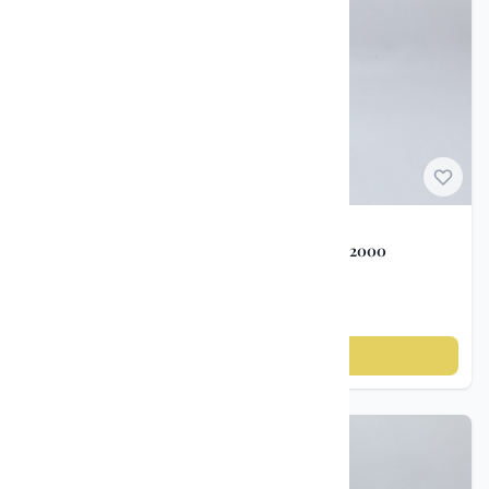
Postkort
3
Klokke og Lommeur
3
Armbåndsur
5
Vintage / antikke
2
lysestaker
Porselen figurer
Porselensfigur hund – Nao by Lladró ca. 1980–2000
kr 350
Legg til i handlekurv