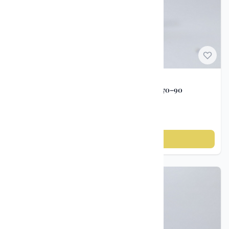
Porselen figurer
Porselensfigur hettemåke – Lomonosov ca. 1970–90
kr 495
Legg til i handlekurv