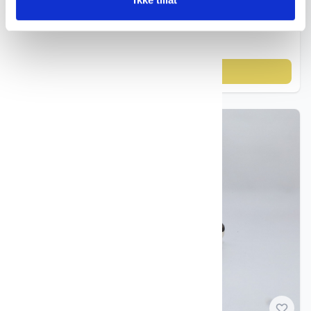
Porselensfigur fugl – GDR ca. 1960–80
kr 195
Legg til i handlekurv