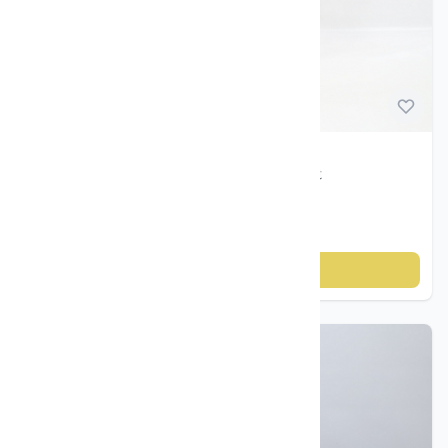
Norsk glass
2
Vintage kamera og foto
3
utstyr
Mynter og sedler
7
Slire kniver / Kniver
15
Figurer & dekor
Treskåret fiskerfigur – CL Hasle ca. 1960-tallet
Kunst
6
Vintage / Retro
2
kr 450
Julepynt
1
Legg til i handlekurv
Samleobjekter
21
Militaria samlerobjekter
2
Bøker / Postkort / Frimerker
1
Bøker
1