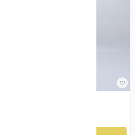
Porselen figurer
Porselensfigur oter – Lomonosov ca. 1960–80
kr 395
Legg til i handlekurv