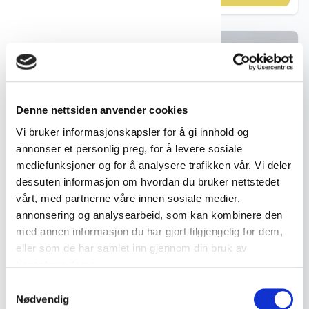
Denne nettsiden anvender cookies
Vi bruker informasjonskapsler for å gi innhold og
annonser et personlig preg, for å levere sosiale
mediefunksjoner og for å analysere trafikken vår. Vi deler
dessuten informasjon om hvordan du bruker nettstedet
vårt, med partnerne våre innen sosiale medier,
annonsering og analysearbeid, som kan kombinere den
med annen informasjon du har gjort tilgjengelig for dem,
eller som de har samlet inn gjennom din bruk av
Porselen figurer
tjenestene deres.
Porselensfigur løveunge – Lomonosov ca. 1960–80
Samtykkevalg
Nødvendig