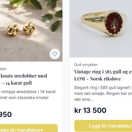
Gull smykker
kker
Vintage ring i 585 gull og 
 knute øredobber med
LOM - Norsk riksløve
– 14 karat gull
Elegant ring i 585 gull signer
 vintage øredobber i 14 karat
med rød emalje. Ringen har e
ormet som klassiske knuter
rød ema...
kr 13 500
 950
Legg til i handleku
egg til i handlekurv