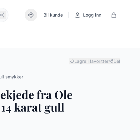
|
Bli kunde
Logg inn
Lagre i favoritter
Del
ull smykker
ekjede fra Ole
14 karat gull