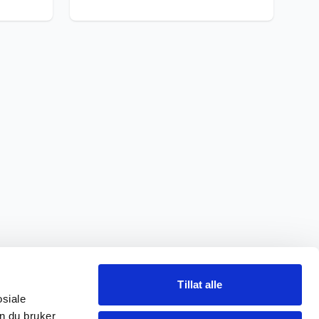
Tillat alle
osiale
n du bruker