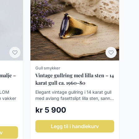
Gull smykker
emalje –
Vintage gullring med lilla sten – 14
karat gull ca. 1960–80
t LOM
Elegant vintage gullring i 14 karat gull
n vakker
med avlang fasettslipt lilla sten, sann...
kr 5 900
Legg til i handlekurv
rv