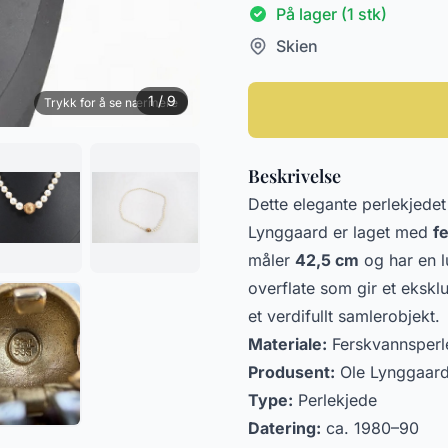
På lager (1 stk)
Skien
1 / 9
Trykk for å se nærmere
Beskrivelse
Dette elegante perlekjede
Lynggaard er laget med
f
måler
42,5 cm
og har en l
overflate som gir et ekskl
et verdifullt samlerobjekt.
Materiale:
Ferskvannsperle
Produsent:
Ole Lynggaar
Type:
Perlekjede
Datering:
ca. 1980–90