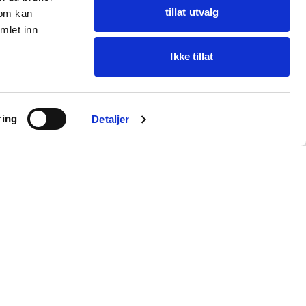
tillat utvalg
som kan
mlet inn
Ikke tillat
Spør Oba
ring
Finn varer · få hjelp
Detaljer
Kundeservice