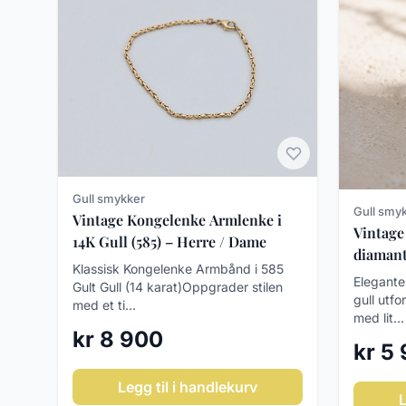
Gull smykker
Gull smy
Vintage Kongelenke Armlenke i
Vintage
14K Gull (585) – Herre / Dame
diamant 
Klassisk Kongelenke Armbånd i 585
Elegante
Gult Gull (14 karat)Oppgrader stilen
gull utf
med et ti...
med lit...
kr 8 900
kr 5
Legg til i handlekurv
L