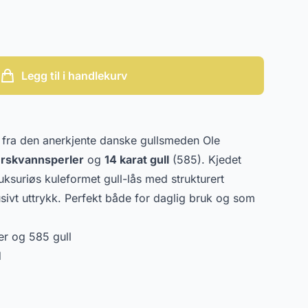
Legg til i handlekurv
t fra den anerkjente danske gullsmeden Ole
erskvannsperler
og
14 karat gull
(585). Kjedet
uksuriøs kuleformet gull-lås med strukturert
usivt uttrykk. Perfekt både for daglig bruk og som
r og 585 gull
d