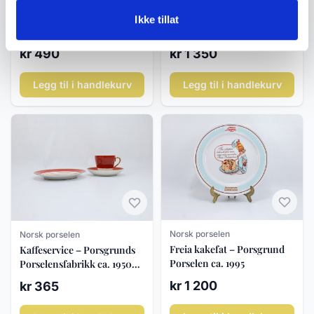
Norsk porselen
Norsk porselen
Porsgrund Porselen
Porsgrund Porselen Terrin
Ikke tillat
Stråmønster
med Lokk – Stråmønster
Middagstallerken 25 cm
kr 490
kr 1 350
Legg til i handlekurv
Legg til i handlekurv
Norsk porselen
Norsk porselen
Freia kakefat – Porsgrund
Kaffeservice – Porsgrunds
Porselen ca. 1995
Porselensfabrikk ca. 1950–
60
kr 1 200
kr 365