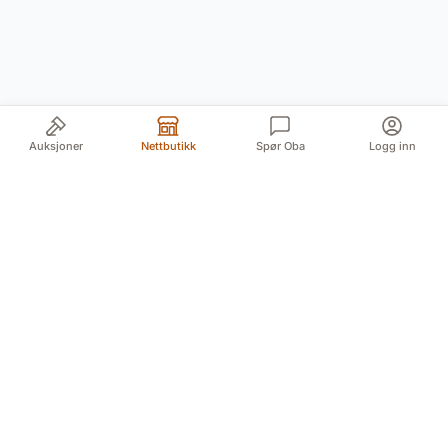
Auksjoner
Nettbutikk
Spør Oba
Logg inn
Din pålitelige kilde for autentiske antikviteter og
kvalitetsbrukte gjenstander. Vi formidler historiens