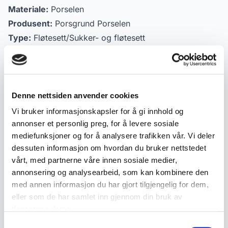
Materiale:
Porselen
Produsent:
Porsgrund Porselen
Type:
Fløtesett/Sukker- og fløtesett
Datering:
Ca. 1950
Mål:
Sukkerkopp høyde ca. 8-10 cm, Fløtemugge
høyde ca. 8-10 cm
Tilstand:
God stand med normale bruksspor
Denne nettsiden anvender cookies
Merking:
Stempler på undersiden for identifikasjon
Vi bruker informasjonskapsler for å gi innhold og
annonser et personlig preg, for å levere sosiale
mediefunksjoner og for å analysere trafikken vår. Vi deler
Produktdetaljer
dessuten informasjon om hvordan du bruker nettstedet
vårt, med partnerne våre innen sosiale medier,
Tilstand:
God stand med normale bruksspor
annonsering og analysearbeid, som kan kombinere den
Varenummer:
2000000007373
med annen informasjon du har gjort tilgjengelig for dem,
Publisert:
09.06.2026
eller som de har samlet inn gjennom din bruk av
tjenestene deres.
Samtykkevalg