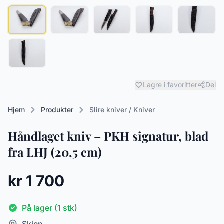
Lagre i favoritter
Del
Hjem
Produkter
Slire kniver / Kniver
Håndlaget kniv – PKH signatur, blad
fra LHJ (20,5 cm)
kr 1 700
På lager (1 stk)
Skien