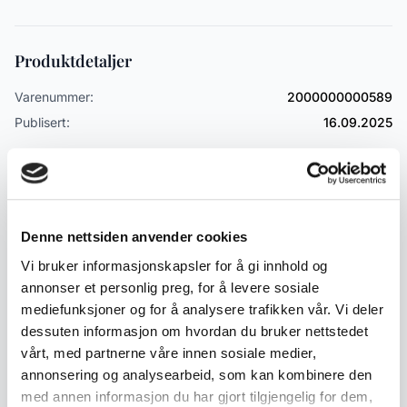
Produktdetaljer
Varenummer:
2000000000589
Publisert:
16.09.2025
Emneord
Antikviteter
Slire knive / Kniver
Denne nettsiden anvender cookies
Vi bruker informasjonskapsler for å gi innhold og
annonser et personlig preg, for å levere sosiale
Lignende produkter
mediefunksjoner og for å analysere trafikken vår. Vi deler
dessuten informasjon om hvordan du bruker nettstedet
Andre produkter som kan interessere deg
vårt, med partnerne våre innen sosiale medier,
Se alle i Slire kniver / Kniver
annonsering og analysearbeid, som kan kombinere den
med annen informasjon du har gjort tilgjengelig for dem,