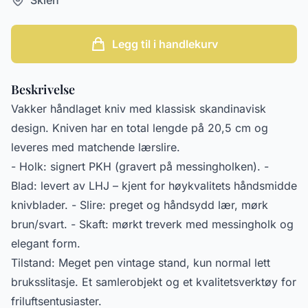
Legg til i handlekurv
Beskrivelse
Vakker håndlaget kniv med klassisk skandinavisk
design. Kniven har en total lengde på 20,5 cm og
leveres med matchende lærslire.
- Holk: signert PKH (gravert på messingholken). -
Blad: levert av LHJ – kjent for høykvalitets håndsmidde
knivblader. - Slire: preget og håndsydd lær, mørk
brun/svart. - Skaft: mørkt treverk med messingholk og
elegant form.
Tilstand: Meget pen vintage stand, kun normal lett
bruksslitasje. Et samlerobjekt og et kvalitetsverktøy for
friluftsentusiaster.