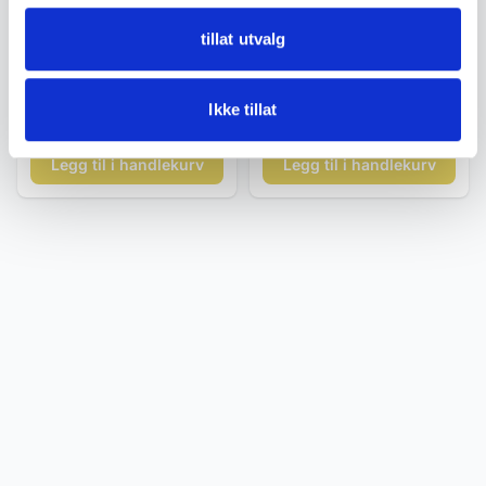
Slire kniver / Kniver
Slire kniver / Kniver
tillat utvalg
Tollekniv – norsk brukskniv
Tollekniv – håndlaget med
med beinskaft ca. 1950–70
dekorert slire ca. 1960–80
Ikke tillat
kr 1 200
kr 990
Legg til i handlekurv
Legg til i handlekurv