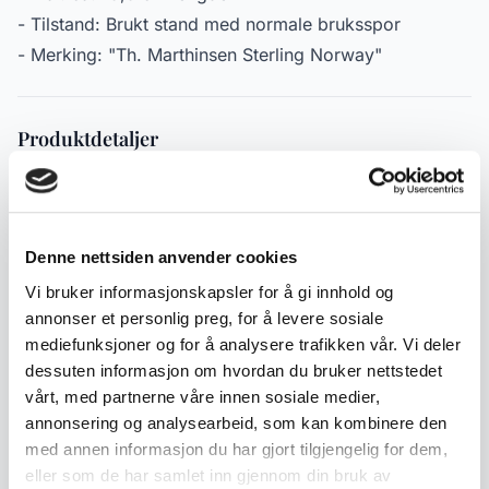
- Tilstand: Brukt stand med normale bruksspor
- Merking: "Th. Marthinsen Sterling Norway"
Produktdetaljer
Tilstand:
God stand
Varenummer:
2000000002361
Publisert:
31.03.2026
Denne nettsiden anvender cookies
Vi bruker informasjonskapsler for å gi innhold og
annonser et personlig preg, for å levere sosiale
Lignende produkter
mediefunksjoner og for å analysere trafikken vår. Vi deler
dessuten informasjon om hvordan du bruker nettstedet
Andre produkter som kan interessere deg
vårt, med partnerne våre innen sosiale medier,
Se alle i Sølvtøy
annonsering og analysearbeid, som kan kombinere den
med annen informasjon du har gjort tilgjengelig for dem,
eller som de har samlet inn gjennom din bruk av