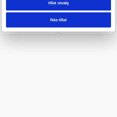
Grønn emalje dessertskje –
Rød emalje dessertskje – Th.
tillat utvalg
Th. Marthinsen 1960-tallet
Marthinsen 1960-tallet
kr 950
kr 950
Ikke tillat
Legg til i handlekurv
Legg til i handlekurv