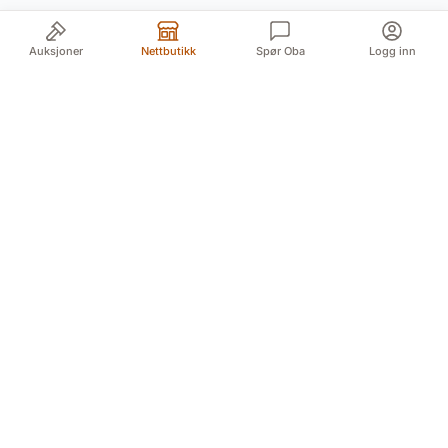
Auksjoner
Nettbutikk
Spør Oba
Logg inn
Din pålitelige kilde for autentiske antikviteter og
kvalitetsbrukte gjenstander. Vi formidler historiens
skatter med lidenskap og ekspertise.
Myren 5A, 3718 Skien (For GPS Myren 12)
Døvleveien 3, 3170 Sem