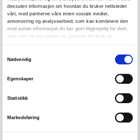
dessuten informasjon om hvordan du bruker nettstedet
vårt, med partnerne våre innen sosiale medier,
annonsering og analysearbeid, som kan kombinere den
Lignende produkter
med annen informasjon du har gjort tilgjengelig for dem,
eller som de har samlet inn gjennom din bruk av
Andre produkter som kan interessere deg
tjenestene deres.
Se alle i Samleobjekter
Samtykkevalg
Nødvendig
Egenskaper
Statistikk
Samleobjekter
Samleobjekter
Markedsføring
Cathrineholm Lotus kjele
Freia reklame kopp nr. 5 –
med lokk – grønn dekor ca.
Porsgrund ca. 1990–2000
1960–70
kr 1 450
kr 495