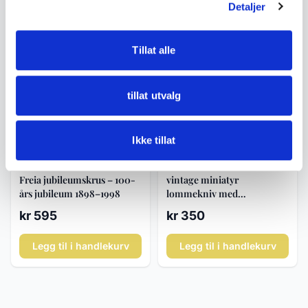
Detaljer
Legg til i handlekurv
Legg til i handlekurv
Tillat alle
tillat utvalg
Ikke tillat
Samleobjekter
Samleobjekter
Freia jubileumskrus – 100-
vintage miniatyr
års jubileum 1898–1998
lommekniv med
sheriff-/cowboy-motiv
kr 595
kr 350
Legg til i handlekurv
Legg til i handlekurv