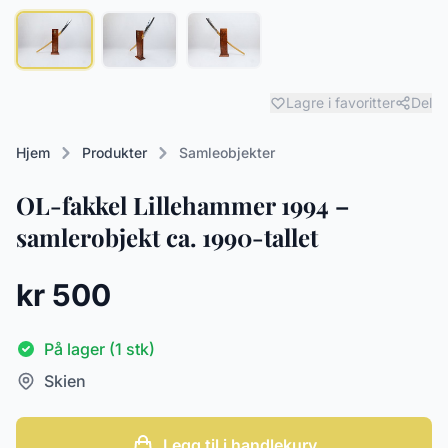
Lagre i favoritter
Del
Hjem
Produkter
Samleobjekter
OL-fakkel Lillehammer 1994 –
samlerobjekt ca. 1990-tallet
kr 500
På lager (1 stk)
Skien
Legg til i handlekurv