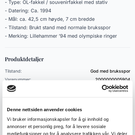
- Type: OL-fakkel / souvenirfakkel med stativ
- Datering: Ca. 1994
- Mål: ca. 42,5 cm høyde, 7 cm bredde
- Tilstand: Brukt stand med normale bruksspor
- Merking: Lillehammer ’94 med olympiske ringer
Produktdetaljer
Tilstand:
God med bruksspor
Varenummer:
2000000005904
Publisert:
12.05.2026
Emneord
Denne nettsiden anvender cookies
Vi bruker informasjonskapsler for å gi innhold og
Samleobjekter
God med bruksspor
Samlerobjekt
annonser et personlig preg, for å levere sosiale
Fakkel
Lillehammer
mediefunksjoner og for å analysere trafikken vår. Vi deler