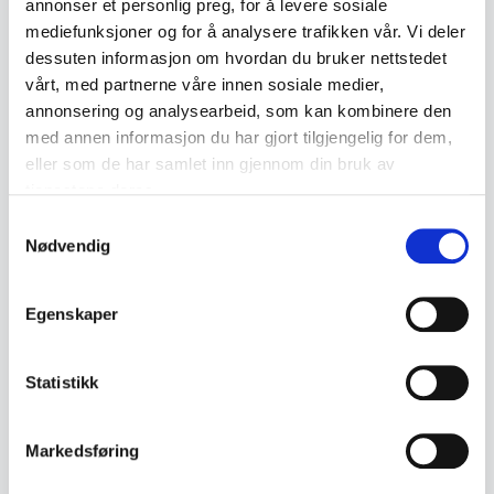
annonser et personlig preg, for å levere sosiale
Messing
God med bruksspor
Antikke
Lysestaker
mediefunksjoner og for å analysere trafikken vår. Vi deler
dessuten informasjon om hvordan du bruker nettstedet
Vintage / antikke lysestaker
vårt, med partnerne våre innen sosiale medier,
annonsering og analysearbeid, som kan kombinere den
med annen informasjon du har gjort tilgjengelig for dem,
Lignende produkter
eller som de har samlet inn gjennom din bruk av
tjenestene deres.
Andre produkter som kan interessere deg
Samtykkevalg
Se alle i Vintage / antikke lysestaker
Nødvendig
Egenskaper
Statistikk
Markedsføring
Svensk keramikk
Vintage / antikke lysestaker
Keramikk skulptur –
5-armet kandelaber i 925