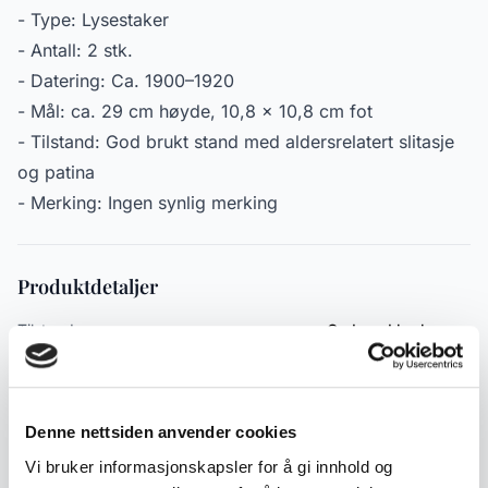
- Type: Lysestaker
- Antall: 2 stk.
- Datering: Ca. 1900–1920
- Mål: ca. 29 cm høyde, 10,8 x 10,8 cm fot
- Tilstand: God brukt stand med aldersrelatert slitasje
og patina
- Merking: Ingen synlig merking
Produktdetaljer
Tilstand:
God med bruksspor
Varenummer:
2000000006161
Publisert:
27.05.2026
Denne nettsiden anvender cookies
Vi bruker informasjonskapsler for å gi innhold og
Emneord