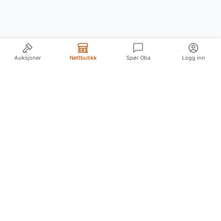
Auksjoner
Nettbutikk
Spør Oba
Logg inn
Din pålitelige kilde for autentiske antikviteter og
kvalitetsbrukte gjenstander. Vi formidler historiens
skatter med lidenskap og ekspertise.