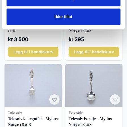
Ikke tillat
Vintage / Antikk sølv
Tele sølv
Sølvbeger på føtter – datert
Telesølv kaffeskje – Mylius
1778
Norge i 830S
kr 3 500
kr 295
Legg til i handlekurv
Legg til i handlekurv
Tele sølv
Tele sølv
Telesølv kakegaffel – Mylius
Telesølv is-skje – Mylius
Norge i 830S
Norge i 830S