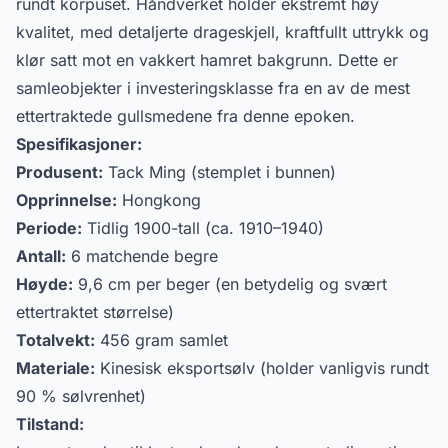
rundt korpuset. Håndverket holder ekstremt høy
kvalitet, med detaljerte drageskjell, kraftfullt uttrykk og
klør satt mot en vakkert hamret bakgrunn. Dette er
samleobjekter i investeringsklasse fra en av de mest
ettertraktede gullsmedene fra denne epoken.
Spesifikasjoner:
Produsent:
Tack Ming (stemplet i bunnen)
Opprinnelse:
Hongkong
Periode:
Tidlig 1900-tall (ca. 1910–1940)
Antall:
6 matchende begre
Høyde:
9,6 cm per beger (en betydelig og svært
ettertraktet størrelse)
Totalvekt:
456 gram samlet
Materiale:
Kinesisk eksportsølv (holder vanligvis rundt
90 % sølvrenhet)
Tilstand: