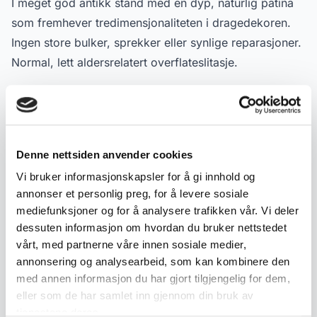
I meget god antikk stand med en dyp, naturlig patina
som fremhever tredimensjonaliteten i dragedekoren.
Ingen store bulker, sprekker eller synlige reparasjoner.
Normal, lett aldersrelatert overflateslitasje.
*Dette produktet har fri frakt, blir trukket ifra i kassen
når man skal betale.
Denne nettsiden anvender cookies
Produktdetaljer
Vi bruker informasjonskapsler for å gi innhold og
annonser et personlig preg, for å levere sosiale
Tilstand:
God med bruksspor
mediefunksjoner og for å analysere trafikken vår. Vi deler
Varenummer:
2000000006338
dessuten informasjon om hvordan du bruker nettstedet
Publisert:
04.06.2026
vårt, med partnerne våre innen sosiale medier,
annonsering og analysearbeid, som kan kombinere den
med annen informasjon du har gjort tilgjengelig for dem,
Emneord
eller som de har samlet inn gjennom din bruk av
tjenestene deres.