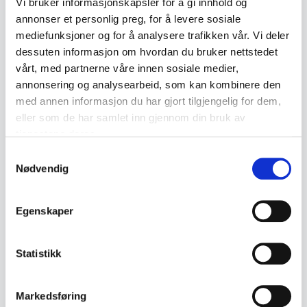
Vi bruker informasjonskapsler for å gi innhold og
annonser et personlig preg, for å levere sosiale
mediefunksjoner og for å analysere trafikken vår. Vi deler
Emneord
dessuten informasjon om hvordan du bruker nettstedet
vårt, med partnerne våre innen sosiale medier,
Nyheter
Kunst
annonsering og analysearbeid, som kan kombinere den
med annen informasjon du har gjort tilgjengelig for dem,
eller som de har samlet inn gjennom din bruk av
Lignende produkter
tjenestene deres.
Samtykkevalg
Andre produkter som kan interessere deg
Nødvendig
Se alle i Kunst
Egenskaper
Statistikk
Markedsføring