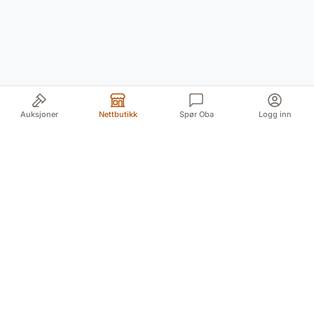
Auksjoner
Nettbutikk
Spør Oba
Logg inn
Din pålitelige kilde for autentiske antikviteter og