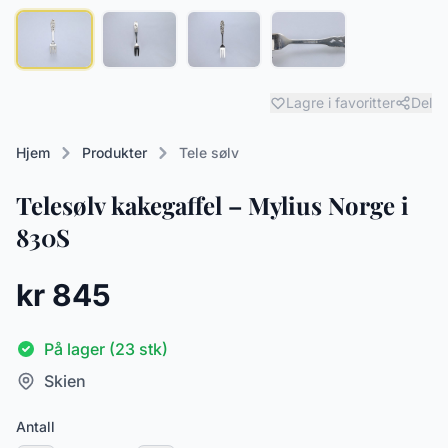
Lagre i favoritter
Del
Hjem
Produkter
Tele sølv
Telesølv kakegaffel – Mylius Norge i
830S
kr 845
På lager (23 stk)
Skien
Antall