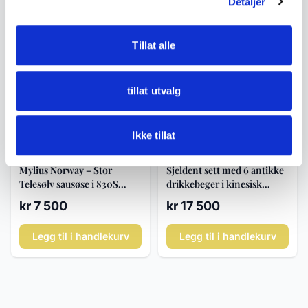
Detaljer
Legg til i handlekurv
Legg til i handlekurv
Tillat alle
tillat utvalg
Ikke tillat
Tele sølv
Vintage / Antikk sølv
Mylius Norway – Stor
Sjeldent sett med 6 antikke
Telesølv sausøse i 830S
drikkebeger i kinesisk
norsk sølv, ca. 34 cm
eksportsølv fra Tack Ming,
kr 7 500
kr 17 500
Hongkong (ca. 1910–1940)
Legg til i handlekurv
Legg til i handlekurv