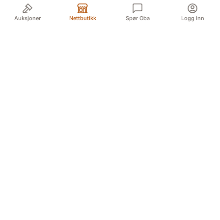
Auksjoner
Nettbutikk
Spør Oba
Logg inn
Din pålitelige kilde for autentiske antikviteter og
kvalitetsbrukte gjenstander. Vi formidler historiens
skatter med lidenskap og ekspertise.
Myren 5A, 3718 Skien (For GPS Myren 12)
Døvleveien 3, 3170 Sem