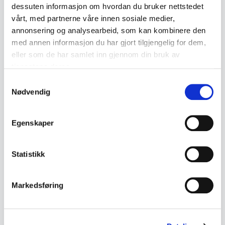
dessuten informasjon om hvordan du bruker nettstedet
vårt, med partnerne våre innen sosiale medier,
annonsering og analysearbeid, som kan kombinere den
Lignende produkter
med annen informasjon du har gjort tilgjengelig for dem,
Andre produkter som kan interessere deg
eller som de har samlet inn gjennom din bruk av
tjenestene deres.
Se alle i Tele sølv
Samtykkevalg
Nødvendig
Egenskaper
Statistikk
Tele sølv
Tele sølv
Telesølv kaffeskje – Mylius
Telesølv is-skje – Mylius
Markedsføring
Norge i 830S
Norge i 830S
kr 295
kr 725