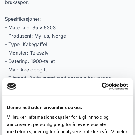
bruksspor.
Spesifikasjoner:
- Materiale: Sølv 830S
- Produsent: Mylius, Norge
- Type: Kakegaffel
- Mønster: Telesølv
- Datering: 1900-tallet
- Mål: Ikke oppgitt
- Tilstand: Brukt stand med normale bruksspor
- Merking: 830S / Mylius
Denne nettsiden anvender cookies
Produktdetaljer
Vi bruker informasjonskapsler for å gi innhold og
Varenummer:
2000000002705
annonser et personlig preg, for å levere sosiale
Publisert:
01.04.2026
mediefunksjoner og for å analysere trafikken vår. Vi deler