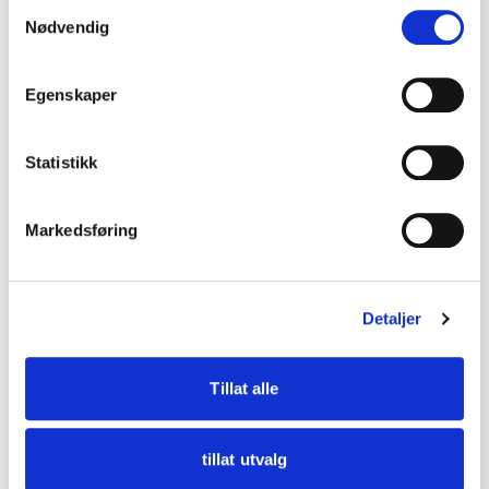
Samtykkevalg
Smykker
0
Nødvendig
Gull smykker
14
Sølv smykker
17
Egenskaper
Diverse
2
Statistikk
Porselen
7
Gamle leker
16
Markedsføring
Reklame og samleobjekter
18
Emaljeskilt og Blikkskilt
1
Detaljer
Maritime gjenstander
9
Norsk glass
2
Tillat alle
Vintage kamera og foto
3
utstyr
tillat utvalg
Mynter og sedler
7