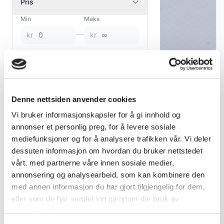
Pris
Vintage & antikke
Min
Maks
2
trefigurer
—
kr
kr
Glass figurer
1
Under 500
500 - 2000
Keramikk & Porselen
0
Over 2000
Figgjo / Egersund
3
Denne nettsiden anvender cookies
Svensk keramikk
3
Tilgjengelighet
Vi bruker informasjonskapsler for å gi innhold og
Norsk porselen
13
annonser et personlig preg, for å levere sosiale
Kun på lager
mediefunksjoner og for å analysere trafikken vår. Vi deler
Diverse keramikk og
2
Vis bare tilgjengelige produkter
porselen
dessuten informasjon om hvordan du bruker nettstedet
Sølv smykker
vårt, med partnerne våre innen sosiale medier,
Sølv & Metall
0
Hjerteanheng i sølv og emalje – Norne ca. 1950–60 - Fader vår
annonsering og analysearbeid, som kan kombinere den
med annen informasjon du har gjort tilgjengelig for dem,
Skrap sølv bulk ordre
1
Vis 2 produkter
kr 795
eller som de har samlet inn gjennom din bruk av
Dekorativ Kunst
4
tjenestene deres.
Legg til i handlekurv