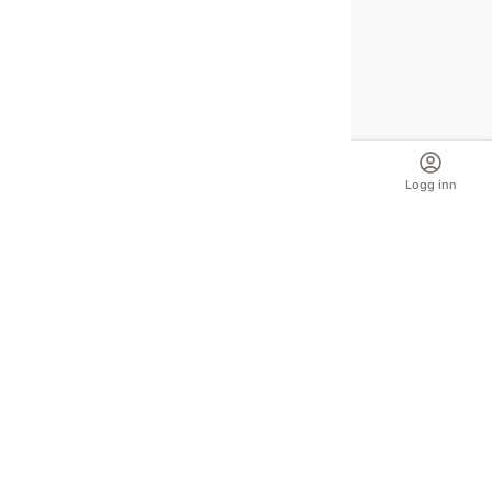
Auksjoner
Nettbutikk
Spør Oba
Logg inn
Din pålitelige kilde for autentiske antikviteter og